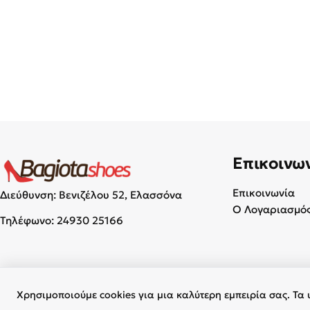
Επικοινω
Επικοινωνία
Διεύθυνση: Βενιζέλου 52, Ελασσόνα
Ο Λογαριασμός
Τηλέφωνο:
24930 25166
Χρησιμοποιούμε cookies για μια καλύτερη εμπειρία σας. Τα 
© 2026 Γυναικεία & Ανδρικά Παπούτσια - BagiotaShoes.gr. Με επι