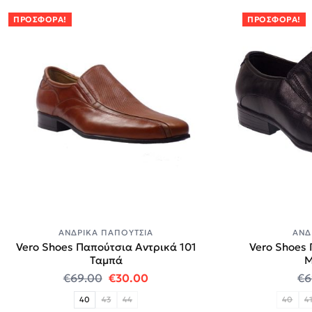
ΠΡΟΣΦΟΡΆ!
ΠΡΟΣΦΟΡΆ!
ΑΝΔΡΙΚΆ ΠΑΠΟΎΤΣΙΑ
ΑΝΔ
Vero Shoes Παπούτσια Αντρικά 101
Vero Shoes 
Ταμπά
Μ
Original price was: €69.00.
Η τρέχουσα τιμή είναι: €30.0
€
69.00
€
30.00
€
6
40
43
44
40
4