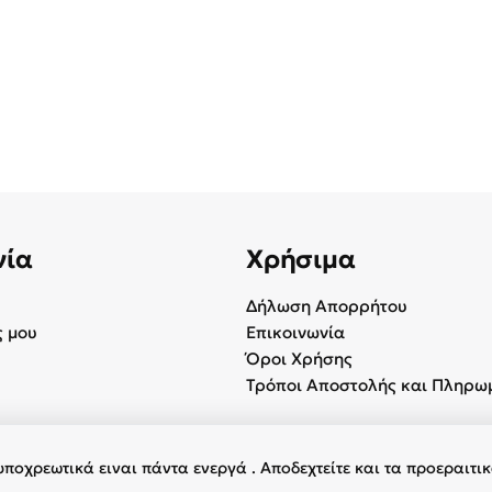
νία
Χρήσιμα
Δήλωση Απορρήτου
 μου
Επικοινωνία
Όροι Χρήσης
Τρόποι Αποστολής και Πληρω
υποχρεωτικά ειναι πάντα ενεργά . Αποδεχτείτε και τα προεραιτι
φύλαξη παντός δικαιώματος.