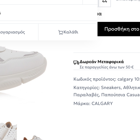
42
43
44
s
Σε απόθεμα
Προσθήκη στο
Galgary Ανδρικά παπούτσι
ογαριασμός
Καλάθι
Δωρεάν Μεταφορικά
Σε παραγγελίες άνω των 50 €
Κωδικός προϊόντος:
calgary 1
Κατηγορίες:
Sneakers
,
Αθλητι
Παραλαβές
,
Παπούτσια Casua
Μάρκα:
CALGARY