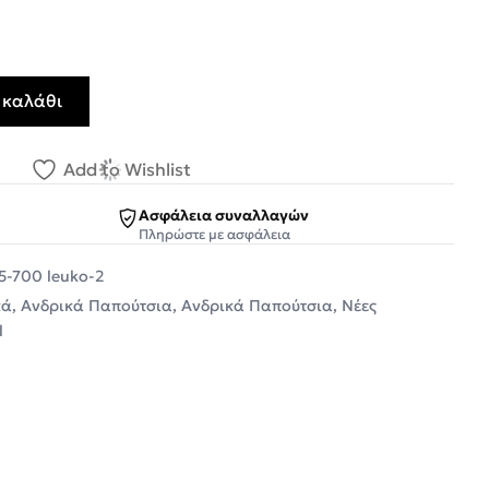
 καλάθι
α Sneakers 105-700 Λευκό-Ταμπά O5700105263F ποσότητ
Add to Wishlist
Ασφάλεια συναλλαγών
Πληρώστε με ασφάλεια
05-700 leuko-2
κά
,
Ανδρικά Παπούτσια
,
Ανδρικά Παπούτσια
,
Νέες
l