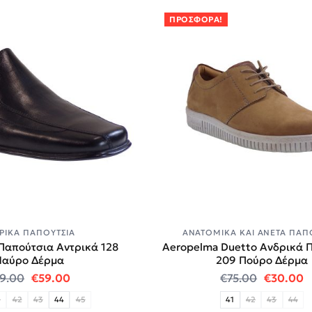
ΠΡΟΣΦΟΡΆ!
ΡΙΚΆ ΠΑΠΟΎΤΣΙΑ
ΑΝΑΤΟΜΙΚΆ ΚΑΙ ΆΝΕΤΑ ΠΑΠ
Παπούτσια Αντρικά 128
Aeropelma Duetto Ανδρικά 
αύρο Δέρμα
209 Πούρο Δέρμα
0.
Original price was: €69.00.
Η τρέχουσα τιμή είναι: €59.00.
Original 
Η
9.00
€
59.00
€
75.00
€
30.00
1
42
43
44
45
41
42
43
44