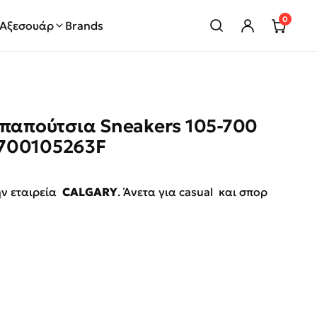
0
Αξεσουάρ
Brands
 παπούτσια Sneakers 105-700
700105263F
rice was: €59.95.
ρέχουσα τιμή είναι: €30.00.
ην εταιρεία
CALGARY
. Άνετα για casual και σπορ