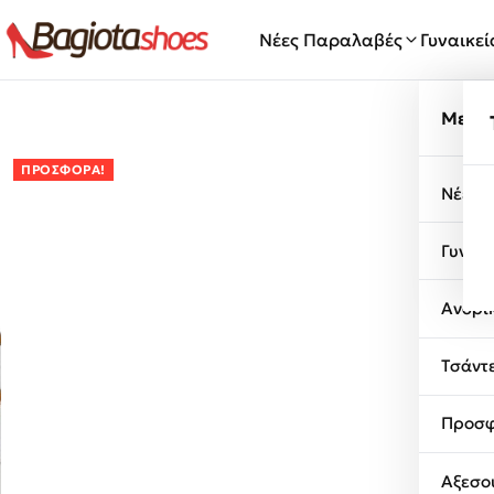
Μετάβαση στο περιεχόμενο
Νέες Παραλαβές
Γυναικε
Μενο
ΠΡΟΣΦΟΡΆ!
Νέες 
Γυναι
Ανδρι
Τσάντ
Προσφ
Αξεσο