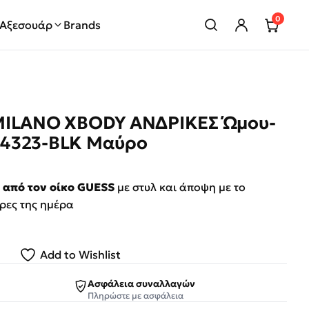
0
Αξεσουάρ
Brands
MILANO XBODY ΑΝΔΡΙΚΕΣ Ώμου-
P4323-BLK Μαύρο
rice was: €85.00.
ρέχουσα τιμή είναι: €43.00.
από τον οίκο GUESS
με στυλ και άποψη με το
ώρες της ημέρα
Add to Wishlist
Ασφάλεια συναλλαγών
Πληρώστε με ασφάλεια