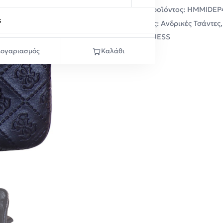
Κωδικός προϊόντος:
HMMIDEP
s
Κατηγορίες:
Ανδρικές Τσάντες
Μάρκα:
GUESS
ογαριασμός
Καλάθι