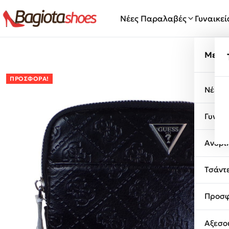
Μετάβαση στο περιεχόμενο
Νέες Παραλαβές
Γυναικε
Μενο
ΠΡΟΣΦΟΡΆ!
Νέες 
Γυναι
Ανδρι
Τσάντ
Προσφ
Αξεσο