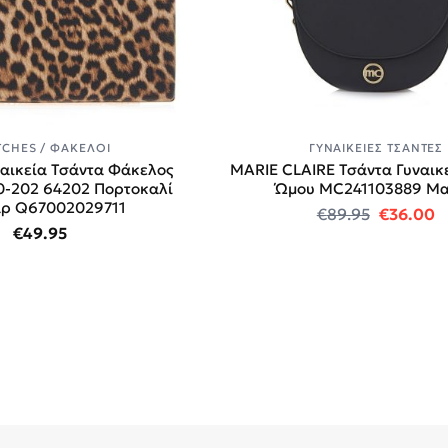
TCHES / ΦΆΚΕΛΟΙ
ΓΥΝΑΙΚΕΊΕΣ ΤΣΆΝΤΕΣ
ναικεία Τσάντα Φάκελος
MARIE CLAIRE Τσάντα Γυναικε
0-202 64202 Πορτοκαλί
Ώμου MC241103889 Μ
ρ Q67002029711
.
Original
Η
€
89.95
€
36.00
€
49.95