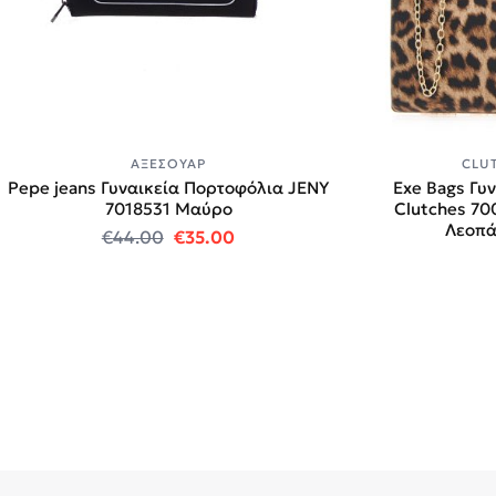
ΑΞΕΣΟΥΆΡ
CLU
Pepe jeans Γυναικεία Πορτοφόλια JENY
Exe Bags Γυ
7018531 Μαύρο
Clutches 70
Λεοπά
Original price was: €44.00.
Η τρέχουσα τιμή είναι: €35.00
€
44.00
€
35.00