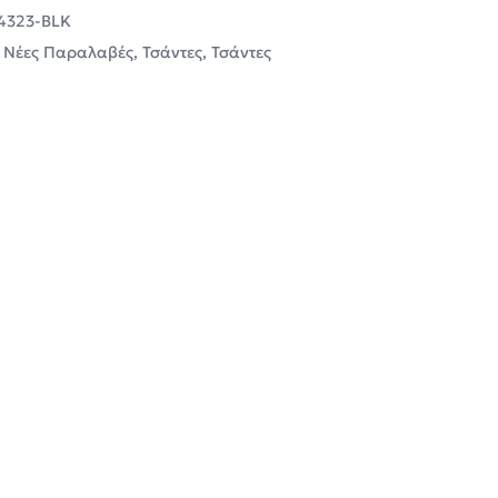
4323-BLK
,
Νέες Παραλαβές
,
Τσάντες
,
Τσάντες