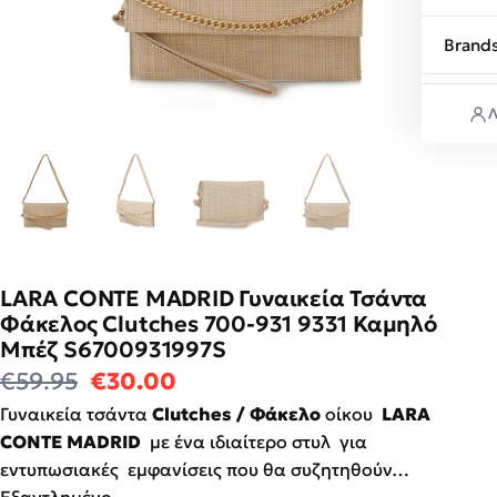
Brand
Λ
LARA CONTE MADRID Γυναικεία Τσάντα
Φάκελος Clutches 700-931 9331 Καμηλό
Μπέζ S6700931997S
Original price was: €59.95.
Η τρέχουσα τιμή είναι: €30
€
59.95
€
30.00
Γυναικεία τσάντα
Clutches / Φάκελο
οίκου
LARA
CONTE MADRID
με ένα ιδιαίτερο στυλ για
εντυπωσιακές εμφανίσεις που θα συζητηθούν…
Εξαντλημένο