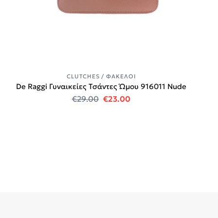
CLUTCHES / ΦΆΚΕΛΟΙ
De Raggi Γυναικείες Τσάντες Ώμου 916011 Nude
Original price was: €29.00.
Η τρέχουσα τιμή είναι:
€
29.00
€
23.00