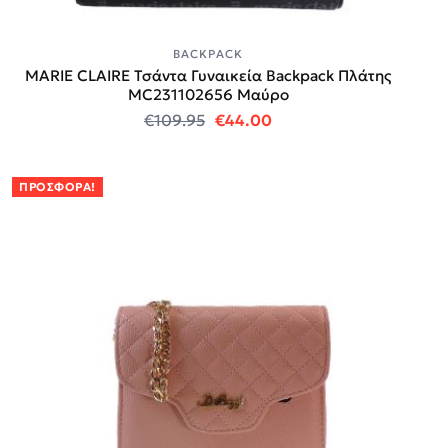
BACKPACK
MARIE CLAIRE Τσάντα Γυναικεία Backpack Πλάτης
MC231102656 Μαύρο
Original price was: €109.95.
Η τρέχουσα τιμή είναι
€
109.95
€
44.00
ΠΡΟΣΦΟΡΆ!