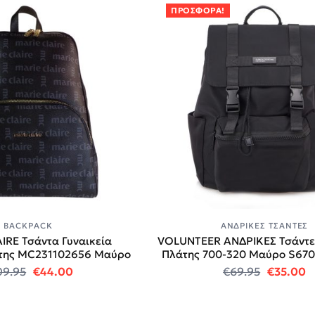
ΠΡΟΣΦΟΡΆ!
BACKPACK
ΑΝΔΡΙΚΈΣ ΤΣΆΝΤΕΣ
IRE Τσάντα Γυναικεία
VOLUNTEER ΑΝΔΡΙΚΕΣ Τσάντε
άτης MC231102656 Μαύρο
Πλάτης 700-320 Mαύρο S67
Original price was: €109.95.
Η τρέχουσα τιμή είναι: €44.00.
Original
Η
09.95
€
44.00
€
69.95
€
35.00
.