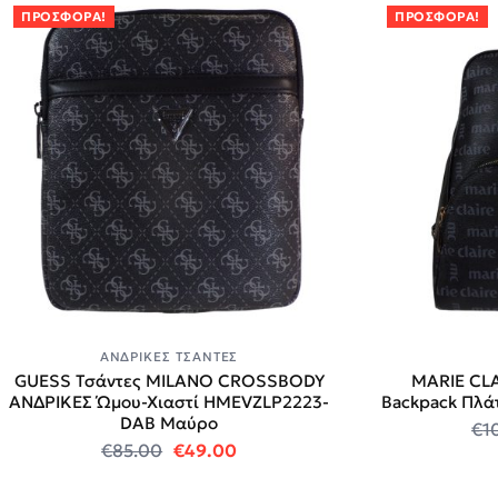
ΠΡΟΣΦΟΡΆ!
ΠΡΟΣΦΟΡΆ!
ΑΝΔΡΙΚΈΣ ΤΣΆΝΤΕΣ
GUESS Τσάντες MILANO CROSSBODY
MARIE CLA
ΑΝΔΡΙΚΕΣ Ώμου-Χιαστί HMEVZLP2223-
Backpack Πλ
DAB Μαύρο
€
1
Original price was: €85.00.
Η τρέχουσα τιμή είναι: €49.00
€
85.00
€
49.00