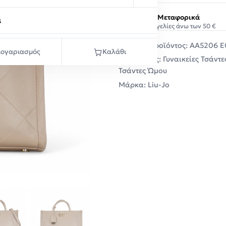
Δωρεάν Μεταφορικά
s
Σε παραγγελίες άνω των 50 €
Κωδικός προϊόντος:
AA5206 E
ογαριασμός
Καλάθι
Κατηγορίες:
Γυναικείες Τσάντε
Τσάντες Ώμου
Μάρκα:
Liu-Jo