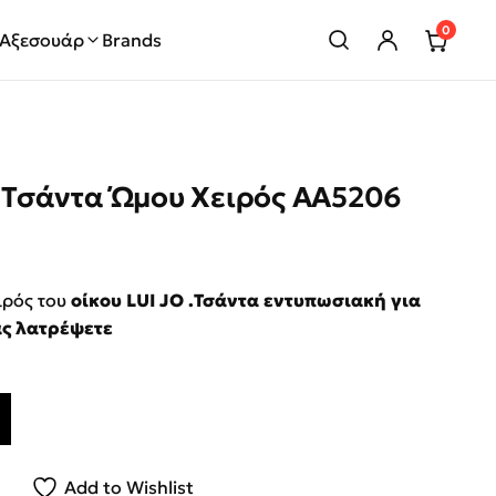
0
Αξεσουάρ
Brands
α Τσάντα Ώμου Χειρός AA5206
price was: €169.00.
τρέχουσα τιμή είναι: €89.00.
ιρός του
οίκου LUI JO .Τσάντα εντυπωσιακή για
ας λατρέψετε
Ώμου Χειρός AA5206 E0778 00178 Ρόζ ποσότητα
Add to Wishlist