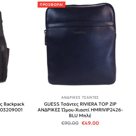
ΠΡΟΣΦΟΡΆ!
ΑΝΔΡΙΚΈΣ ΤΣΆΝΤΕΣ
ς Backpack
GUESS Τσάντες RIVIERA TOP ZIP
003209001
ΑΝΔΡΙΚΕΣ Ώμου-Χιαστί HMRIVIP2426-
BLU Μπλέ
 price was: €69.95.
 τρέχουσα τιμή είναι: €35.00.
Original price was: €9
Η τρέχουσα τιμή
€
90.00
€
49.00