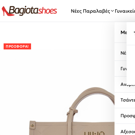
Μετάβαση στο περιεχόμενο
Νέες Παραλαβές
Γυναικε
Μενο
ΠΡΟΣΦΟΡΆ!
Νέες 
Γυναι
Ανδρι
Τσάντ
Προσφ
Αξεσο