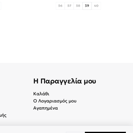
36
37
38
39
40
Η Παραγγελία μου
Καλάθι
Ο Λογαριασμός μου
Αγαπημένα
μής