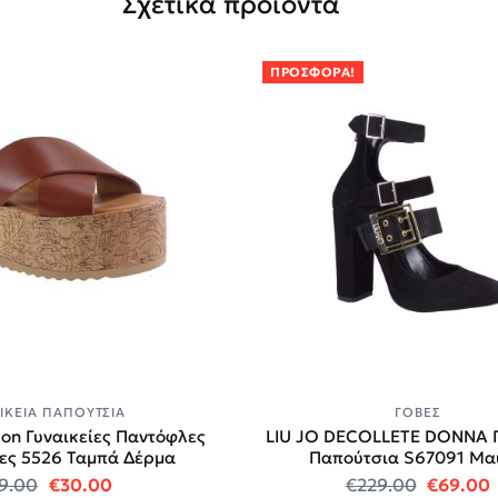
Σχετικά προϊόντα
ΠΡΟΣΦΟΡΆ!
ΙΚΕΊΑ ΠΑΠΟΎΤΣΙΑ
ΓΌΒΕΣ
nson Γυναικείες Παντόφλες
LIU JO DECOLLETE DONNA Γ
ες 5526 Ταμπά Δέρμα
Παπούτσια S67091 Μα
0.
Original price was: €79.00.
Η τρέχουσα τιμή είναι: €30.00.
Original
9.00
€
30.00
€
229.00
€
69.00