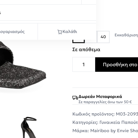
Μαύρο
s
Μέγεθος
ογαριασμός
Καλάθι
Εκκαθάριση
36
39
40
Σε απόθεμα
Προσθήκη στο
Mairiboo by Envie Shoes 
Δωρεάν Μεταφορικά
Σε παραγγελίες άνω των 50 €
Κωδικός προϊόντος:
M03-2093
Κατηγορίες:
Γυναικεία Παπούτ
Μάρκα:
Mairiboo by Envie Sh