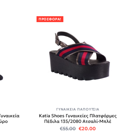
ΠΡΟΣΦΟΡΆ!
ΓΥΝΑΙΚΕΊΑ ΠΑΠΟΎΤΣΙΑ
υναικεία
Katia Shoes Γυναικείες Πλατφόρμες
ύρο
Πέδιλα 135/2080 Ατσαλί-Μπλέ
 price was: €229.00.
Η τρέχουσα τιμή είναι: €69.00.
Original price was: €55
Η τρέχουσα τιμή
€
55.00
€
20.00