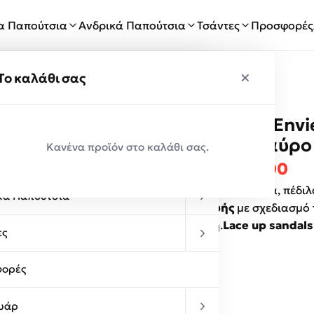
ία Παπούτσια
Ανδρικά Παπούτσια
Τσάντες
Προσφορές
×
×
ύ
Το καλάθι σας
Mairiboo by Envi
Παραλαβές
20931-34 Μαύρο
Κανένα προϊόν στο καλάθι σας.
κεία Παπούτσια
Original p
Η τ
€
89.90
€
45.00
Γυναικεία παπούτσια, πέδιλ
κά Παπούτσια
κατασκευής
με σχεδιασμό
εφαρμογή.
Lace up sandals
ες
ορές
υάρ
Χρώμα