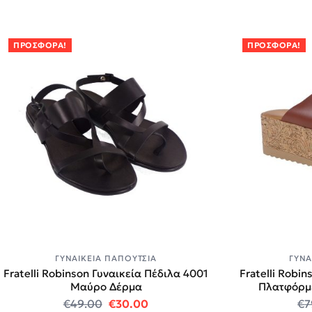
ΠΡΟΣΦΟΡΆ!
ΠΡΟΣΦΟΡΆ!
ΓΥΝΑΙΚΕΊΑ ΠΑΠΟΎΤΣΙΑ
ΓΥΝΑ
Fratelli Robinson Γυναικεία Πέδιλα 4001
Fratelli Robi
Μαύρο Δέρμα
Πλατφόρμ
Original price was: €49.00.
Η τρέχουσα τιμή είναι: €30.0
€
49.00
€
30.00
€
7