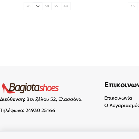
36
37
38
39
40
36
Επικοινω
Επικοινωνία
Διεύθυνση: Βενιζέλου 52, Ελασσόνα
Ο Λογαριασμός
Τηλέφωνο:
24930 25166