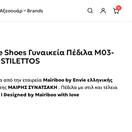
0
Αξεσουάρ
Brands
e Shoes Γυναικεία Πέδιλα M03-
 STILETTOS
rice was: €89.90.
ρέχουσα τιμή είναι: €45.00.
α από την εταιρεία
Mairiboo by Envie ελληνικής
 της
ΜΑΙΡΗΣ ΣΥΝΑΤΣΑΚΗ
. Πέδιλα με στιλ και τέλεια
 I Designed by Mairiboo with love