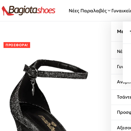
Μετάβαση στο περιεχόμενο
Νέες Παραλαβές
Γυναικε
Μενο
ΠΡΟΣΦΟΡΆ!
Νέες 
Γυναι
Ανδρι
Τσάντ
Προσφ
Αξεσο