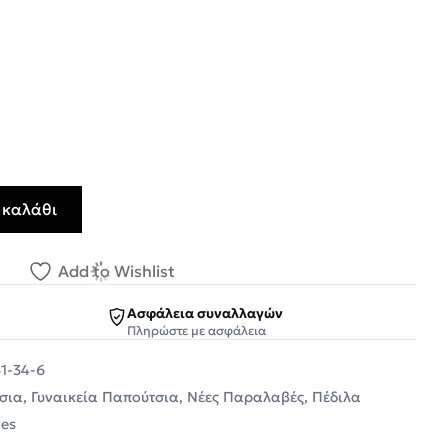
 καλάθι
Γυναικεία Πέδιλα M03-20931-34 Μαύρο STILETTOS ποσότητ
Add to Wishlist
Ασφάλεια συναλλαγών
Πληρώστε με ασφάλεια
1-34-6
σια
,
Γυναικεία Παπούτσια
,
Νέες Παραλαβές
,
Πέδιλα
oes