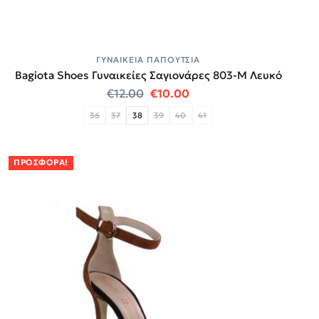
ΓΥΝΑΙΚΕΊΑ ΠΑΠΟΎΤΣΙΑ
Bagiota Shoes Γυναικείες Σαγιονάρες 803-Μ Λευκό
Original price was: €12.00.
Η τρέχουσα τιμή είναι:
€
12.00
€
10.00
36
37
38
39
40
41
ΠΡΟΣΦΟΡΆ!