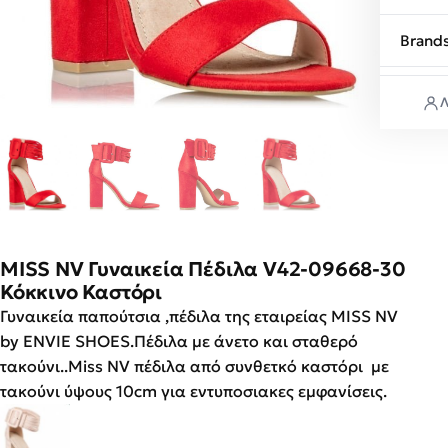
Brand
Λ
MISS NV Γυναικεία Πέδιλα V42-09668-30
Κόκκινο Καστόρι
Γυναικεία παπούτσια ,πέδιλα της εταιρείας MISS NV
by ENVIE SHOES.Πέδιλα με άνετο και σταθερό
τακούνι..Miss NV πέδιλα από συνθετκό καστόρι με
τακούνι ύψους 10cm για εντυποσιακες εμφανίσεις.