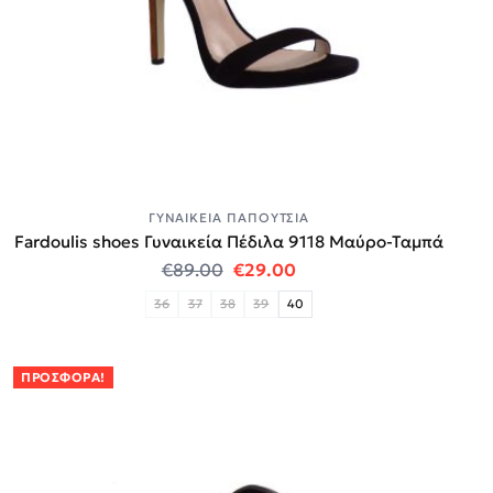
ΓΥΝΑΙΚΕΊΑ ΠΑΠΟΎΤΣΙΑ
Fardoulis shoes Γυναικεία Πέδιλα 9118 Μαύρο-Ταμπά
Original price was: €89.00.
Η τρέχουσα τιμή είναι:
€
89.00
€
29.00
36
37
38
39
40
ΠΡΟΣΦΟΡΆ!