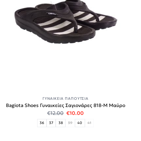
ΓΥΝΑΙΚΕΊΑ ΠΑΠΟΎΤΣΙΑ
Bagiota Shoes Γυναικείες Σαγιονάρες 818-Μ Μαύρο
Original price was: €12.00.
Η τρέχουσα τιμή είναι:
€
12.00
€
10.00
36
37
38
39
40
41