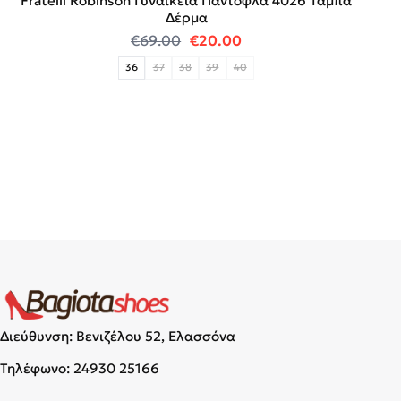
Fratelli Robinson Γυναικεία Παντόφλα 4026 Ταμπά
Δέρμα
Original price was: €69.00.
Η τρέχουσα τιμή είναι
€
69.00
€
20.00
36
37
38
39
40
Διεύθυνση: Βενιζέλου 52, Ελασσόνα
Τηλέφωνο:
24930 25166