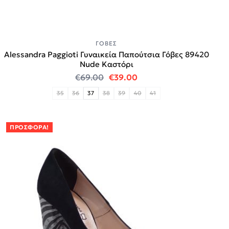
ΓΌΒΕΣ
Alessandra Paggioti Γυναικεία Παπούτσια Γόβες 89420
Νude Καστόρι
Original price was: €69.00.
Η τρέχουσα τιμή είναι:
€
69.00
€
39.00
35
36
37
38
39
40
41
ΠΡΟΣΦΟΡΆ!