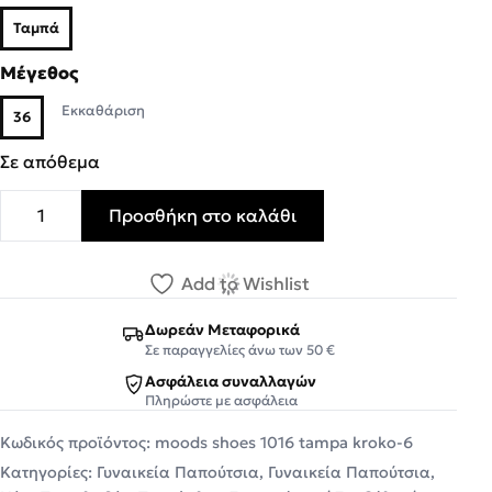
Ταμπά
Μέγεθος
Εκκαθάριση
36
Σε απόθεμα
Προσθήκη στο καλάθι
Moods Γυναικείες Παντόφλες 1016 Ταμπά Δέρμα Κροκό π
Add to Wishlist
Δωρεάν Μεταφορικά
Σε παραγγελίες άνω των 50 €
Ασφάλεια συναλλαγών
Πληρώστε με ασφάλεια
Κωδικός προϊόντος:
moods shoes 1016 tampa kroko-6
Κατηγορίες:
Γυναικεία Παπούτσια
,
Γυναικεία Παπούτσια
,