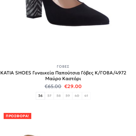
ΓΌΒΕΣ
KATIA SHOES Γυναικεία Παπούτσια Γόβες Κ/ΓΟΒΑ/4972
Μαύρο Καστόρι
Original price was: €65.00.
Η τρέχουσα τιμή είναι:
€
65.00
€
29.00
36
37
38
39
40
41
ΠΡΟΣΦΟΡΆ!