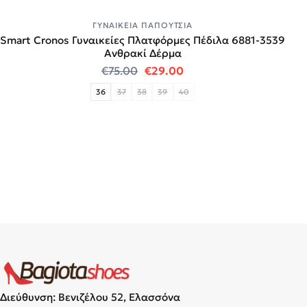
ΓΥΝΑΙΚΕΊΑ ΠΑΠΟΎΤΣΙΑ
Smart Cronos Γυναικείες Πλατφόρμες Πέδιλα 6881-3539
Ανθρακί Δέρμα
Original price was: €75.00.
Η τρέχουσα τιμή είναι:
€
75.00
€
29.00
36
37
38
39
40
Διεύθυνση: Βενιζέλου 52, Ελασσόνα