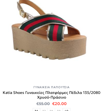
ΓΥΝΑΙΚΕΊΑ ΠΑΠΟΎΤΣΙΑ
Katia Shoes Γυναικείες Πλατφόρμες Πέδιλα 135/2080
Χρυσό-Πράσινο
Original price was: €55.00.
Η τρέχουσα τιμή είναι:
€
55.00
€
20.00