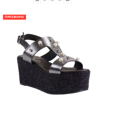
36
37
38
39
40
ΠΡΟΣΦΟΡΆ!