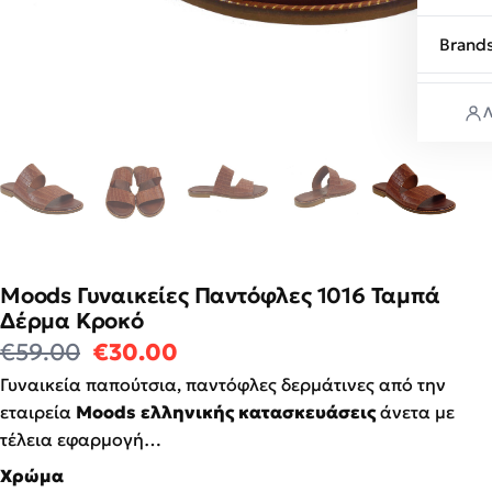
Brand
Λ
Moods Γυναικείες Παντόφλες 1016 Ταμπά
Δέρμα Κροκό
Original price was: €59.00.
Η τρέχουσα τιμή είναι: €3
€
59.00
€
30.00
Γυναικεία παπούτσια, παντόφλες δερμάτινες από την
εταιρεία
Moods ελληνικής κατασκευάσεις
άνετα με
τέλεια εφαρμογή…
Χρώμα