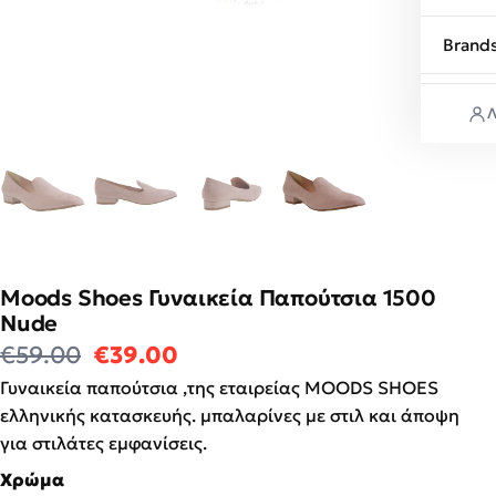
Brand
Λ
Moods Shoes Γυναικεία Παπούτσια 1500
Nude
Original price was: €59.00.
Η τρέχουσα τιμή είναι: €39
€
59.00
€
39.00
Γυναικεία παπούτσια ,της εταιρείας MOODS SHOES
ελληνικής κατασκευής. μπαλαρίνες με στιλ και άποψη
για στιλάτες εμφανίσεις.
Χρώμα