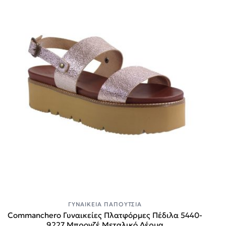
ΓΥΝΑΙΚΕΊΑ ΠΑΠΟΎΤΣΙΑ
Commanchero Γυναικείες Πλατφόρμες Πέδιλα 5440-
9227 Mπρονζέ Μεταλικό Δέρμα