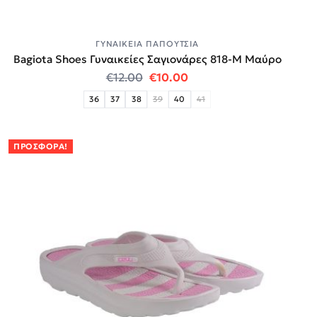
ΓΥΝΑΙΚΕΊΑ ΠΑΠΟΎΤΣΙΑ
Bagiota Shoes Γυναικείες Σαγιονάρες 818-Μ Μαύρο
Original price was: €12.00.
Η τρέχουσα τιμή είναι:
€
12.00
€
10.00
36
37
38
39
40
41
ΠΡΟΣΦΟΡΆ!