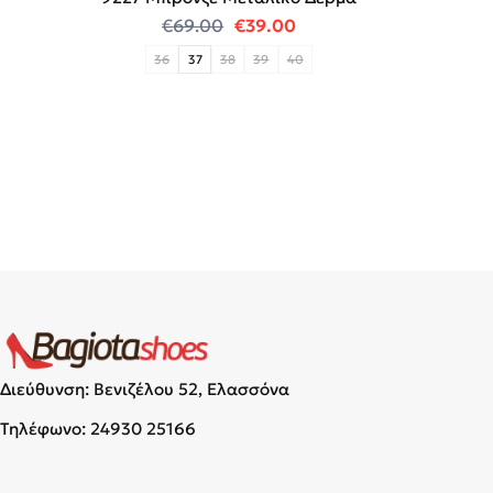
Original price was: €69.00.
Η τρέχουσα τιμή είναι:
€
69.00
€
39.00
36
37
38
39
40
Διεύθυνση: Βενιζέλου 52, Ελασσόνα
Τηλέφωνο:
24930 25166