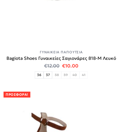
ΓΥΝΑΙΚΕΊΑ ΠΑΠΟΎΤΣΙΑ
Bagiota Shoes Γυναικείες Σαγιονάρες 818-Μ Λευκό
Original price was: €12.00.
Η τρέχουσα τιμή είναι:
€
12.00
€
10.00
36
37
38
39
40
41
ΠΡΟΣΦΟΡΆ!