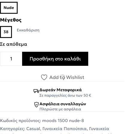
Nude
Μέγεθος
Εκκαθάριση
38
Σε απόθεμα
Προσθήκη στο καλάθι
Moods Shoes Γυναικεία Παπούτσια 1500 Nude ποσότητα
Add to Wishlist
Δωρεάν Μεταφορικά
Σε παραγγελίες άνω των 50 €
Ασφάλεια συναλλαγών
Πληρώστε με ασφάλεια
Κωδικός προϊόντος:
moods 1500 nude-8
Κατηγορίες:
Casual
,
Γυναικεία Παπούτσια
,
Γυναικεία