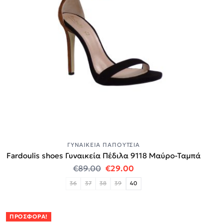
ΓΥΝΑΙΚΕΊΑ ΠΑΠΟΎΤΣΙΑ
Fardoulis shoes Γυναικεία Πέδιλα 9118 Μαύρο-Ταμπά
Original price was: €89.00.
Η τρέχουσα τιμή είναι:
€
89.00
€
29.00
36
37
38
39
40
ΠΡΟΣΦΟΡΆ!