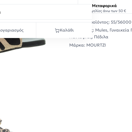
Δωρεάν Μεταφορικά
Σε παραγγελίες άνω των 50 €
s
Κωδικός προϊόντος:
55/56000
Κατηγορίες:
Mules
,
Γυναικεία
ογαριασμός
Καλάθι
Παντόφλες
,
Πέδιλα
Μάρκα:
MOURTZI