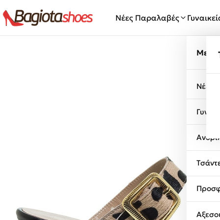
Μετάβαση στο περιεχόμενο
Νέες Παραλαβές
Γυναικε
Μενο
Νέες 
Γυναι
Ανδρι
Τσάντ
Προσφ
Αξεσο