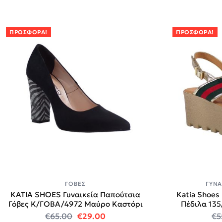
ΠΡΟΣΦΟΡΆ!
ΠΡΟΣΦΟΡΆ!
ΓΌΒΕΣ
ΓΥΝΑ
KATIA SHOES Γυναικεία Παπούτσια
Katia Shoes
Γόβες Κ/ΓΟΒΑ/4972 Μαύρο Καστόρι
Πέδιλα 13
Original price was: €65.00.
Η τρέχουσα τιμή είναι: €29.00
€
65.00
€
29.00
€
5