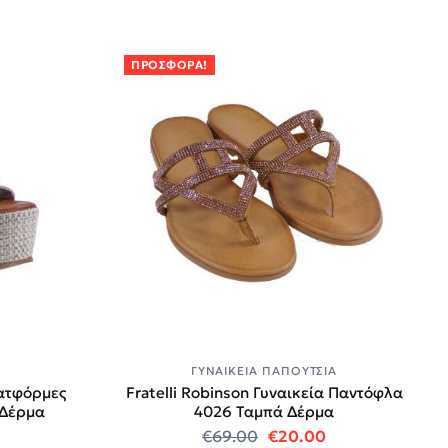
ΠΡΟΣΦΟΡΆ!
Α
ΓΥΝΑΙΚΕΊΑ ΠΑΠΟΎΤΣΙΑ
λατφόρμες
Fratelli Robinson Γυναικεία Παντόφλα
 Δέρμα
4026 Ταμπά Δέρμα
price was: €75.00.
 τρέχουσα τιμή είναι: €20.00.
Original price was: €6
Η τρέχουσα τιμή
€
69.00
€
20.00