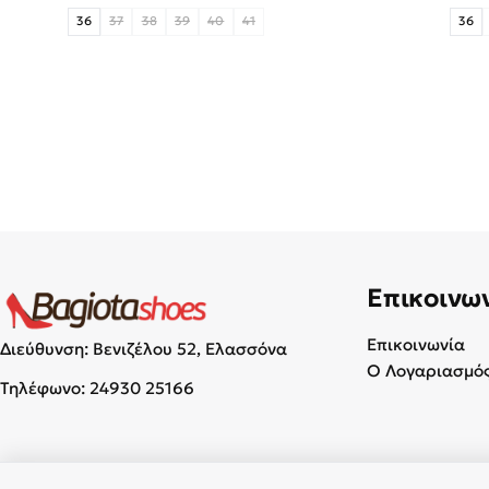
36
37
38
39
40
41
36
Επικοινω
Επικοινωνία
Διεύθυνση: Βενιζέλου 52, Ελασσόνα
Ο Λογαριασμός
Τηλέφωνο:
24930 25166