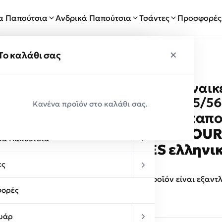
ία Παπούτσια
Ανδρικά Παπούτσια
Τσάντες
Προσφορές
×
×
ύ
Το καλάθι σας
MOURTZI Γυναικ
Παραλαβές
PONYSKIN 55/5
Κανένα προϊόν στο καλάθι σας.
κεία Παπούτσια
Γυναικεία παπο
εταιρεία
MOURT
κά Παπούτσια
MULES ελληνι
ες
Αυτό το προϊόν είναι εξαντ
ορές
υάρ