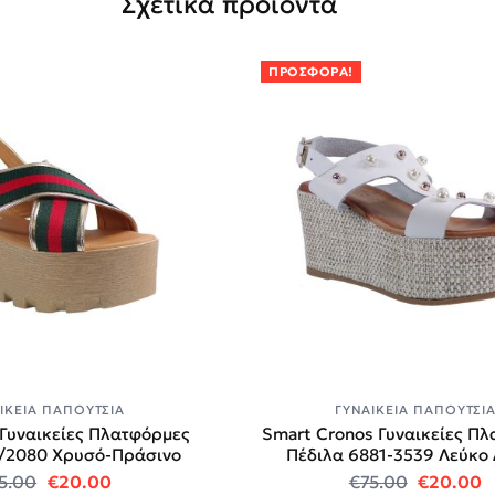
Σχετικά προϊόντα
ΠΡΟΣΦΟΡΆ!
ΙΚΕΊΑ ΠΑΠΟΎΤΣΙΑ
ΓΥΝΑΙΚΕΊΑ ΠΑΠΟΎΤΣΙ
 Γυναικείες Πλατφόρμες
Smart Cronos Γυναικείες Π
5/2080 Χρυσό-Πράσινο
Πέδιλα 6881-3539 Λεύκο
.
Original price was: €55.00.
Η τρέχουσα τιμή είναι: €20.00.
Original 
Η
5.00
€
20.00
€
75.00
€
20.00