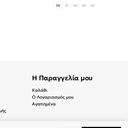
36
37
38
39
40
Η Παραγγελία μου
Καλάθι
Ο Λογαριασμός μου
Αγαπημένα
μής