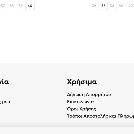
37
38
39
40
36
37
38
39
40
νία
Χρήσιμα
Δήλωση Απορρήτου
 μου
Επικοινωνία
Όροι Χρήσης
Τρόποι Αποστολής και Πληρω