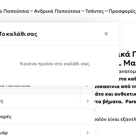
ία Παπούτσια
Ανδρικά Παπούτσια
Τσάντες
Προσφορές
×
×
ύ
Το καλάθι σας
PAREX Ανδρικά 
Παραλαβές
12430000.BL Μα
Κανένα προϊόν στο καλάθι σας.
κεία Παπούτσια
Ανδρικά παπούτσια ανατομι
άνεση και το στυλ στα κ
κά Παπούτσια
ανδρικά μοκασίνια από τη
μαλακό πάτο και ανθεκτι
ες
ξεκούραστα βήματα. Pare
το βράδι .
ορές
Αυτό το προϊόν είναι εξαντ
υάρ