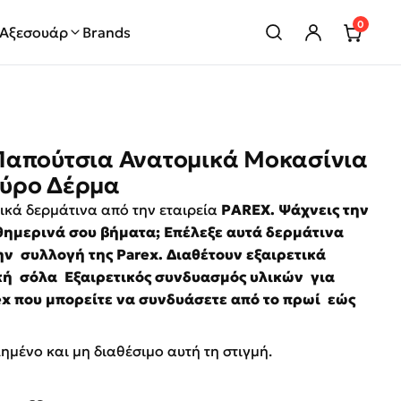
0
Αξεσουάρ
Brands
Παπούτσια Ανατομικά Μοκασίνια
ύρο Δέρμα
κά δερμάτινα από την εταιρεία
PAREX. Ψάχνεις την
αθημερινά σου βήματα; Επέλεξε αυτά δερμάτινα
ν συλλογή της Parex. Διαθέτουν εξαιρετικά
κή σόλα Εξαιρετικός
συνδυασμός
υλικών για
x που μπορείτε να
συνδυάσετε
από το πρωί εώς
λημένο και μη διαθέσιμο αυτή τη στιγμή.