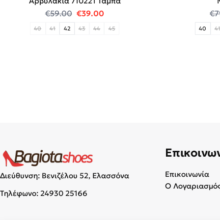
Αρβυλάκια 710221 Ταμπά
Original price was: €59.00.
Η τρέχουσα τιμή είναι: €39.00
€
59.00
€
39.00
€
7
40
41
42
43
44
45
40
4
Επικοινω
Επικοινωνία
Διεύθυνση: Βενιζέλου 52, Ελασσόνα
Ο Λογαριασμός
Τηλέφωνο:
24930 25166