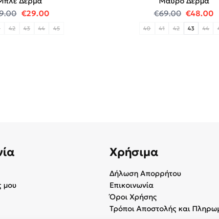
Μπλέ Δέρμα
Μαύρο Δέρμα
.
Original price was: €79.00.
Η τρέχουσα τιμή είναι: €29.00.
Original
Η
9.00
€
29.00
€
69.00
€
48.00
1
42
43
44
45
40
41
42
43
44
νία
Χρήσιμα
Δήλωση Απορρήτου
 μου
Επικοινωνία
Όροι Χρήσης
Τρόποι Αποστολής και Πληρω