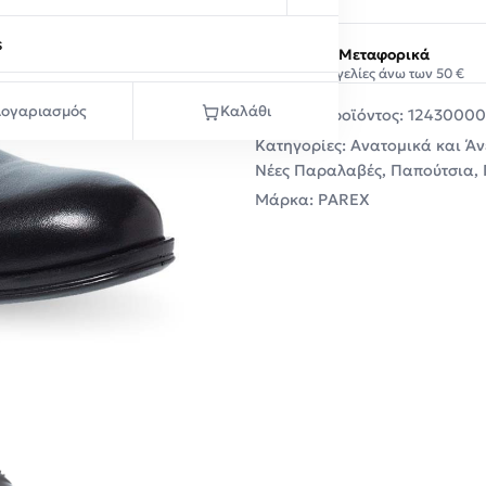
s
Δωρεάν Μεταφορικά
Σε παραγγελίες άνω των 50 €
ογαριασμός
Καλάθι
Κωδικός προϊόντος:
12430000
Κατηγορίες:
Ανατομικά και Ά
Νέες Παραλαβές
,
Παπούτσια
,
Μάρκα:
PAREX