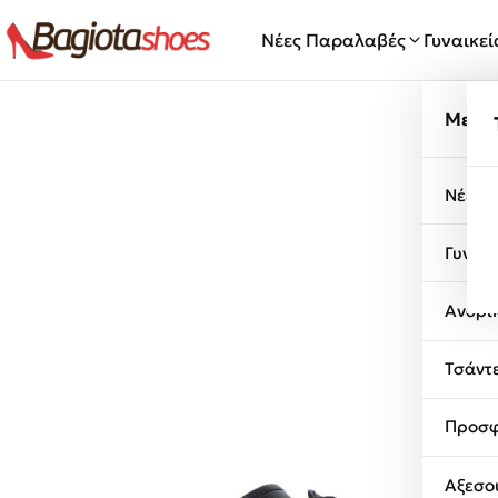
Μετάβαση στο περιεχόμενο
Νέες Παραλαβές
Γυναικε
Μενο
Νέες 
Γυναι
Ανδρι
Τσάντ
Προσφ
Αξεσο