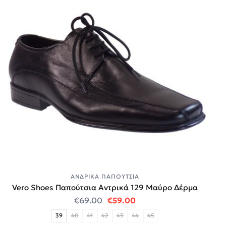
ΑΝΔΡΙΚΆ ΠΑΠΟΎΤΣΙΑ
Vero Shoes Παπούτσια Αντρικά 129 Μαύρο Δέρμα
Original price was: €69.00.
Η τρέχουσα τιμή είναι:
€
69.00
€
59.00
39
40
41
42
43
44
45