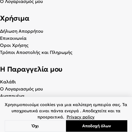
Ο Λογαριασμός μου
Χρήσιμα
Δήλωση Απορρήτου
Επικοινωνία
Όροι Χρήσης
Τρόποι Αποστολής και Πληρωμής
Η Παραγγελία μου
Καλάθι
Ο Λογαριασμός μου
Αγαπημένα
Χρησιμοποιούμε cookies για μια καλύτερη εμπειρία σας. Τα
υποχρεωτικά ειναι πάντα ενεργά . Αποδεχτείτε και τα
προεραιτικά.
Privacy policy
© 2026 Γυναικεία & Ανδρικά Παπούτσια - BagiotaShoes.gr. Με
Όχι
Αποδοχή όλων
επιφύλαξη παντός δικαιώματος.