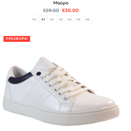
Mαύρο
Original price was: €59.00.
Η τρέχουσα τιμή είναι:
€
59.00
€
30.00
40
41
42
43
44
45
46
ΠΡΟΣΦΟΡΆ!