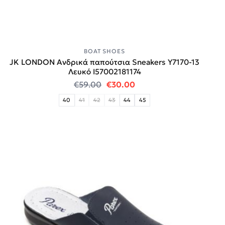
BOAT SHOES
JK LONDON Ανδρικά παπούτσια Sneakers Y7170-13
Λευκό I57002181174
Original price was: €59.00.
Η τρέχουσα τιμή είναι:
€
59.00
€
30.00
40
41
42
43
44
45