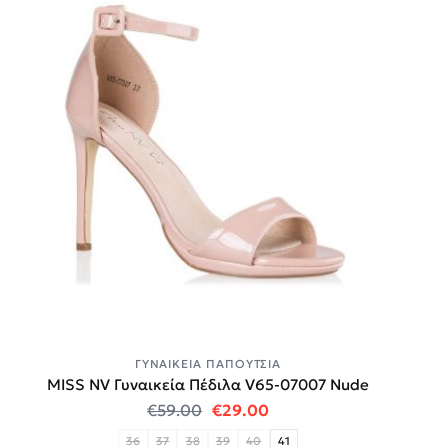
ΓΥΝΑΙΚΕΊΑ ΠΑΠΟΎΤΣΙΑ
MISS NV Γυναικεία Πέδιλα V65-07007 Nude
Original price was: €59.00.
Η τρέχουσα τιμή είναι:
€
59.00
€
29.00
36
37
38
39
40
41