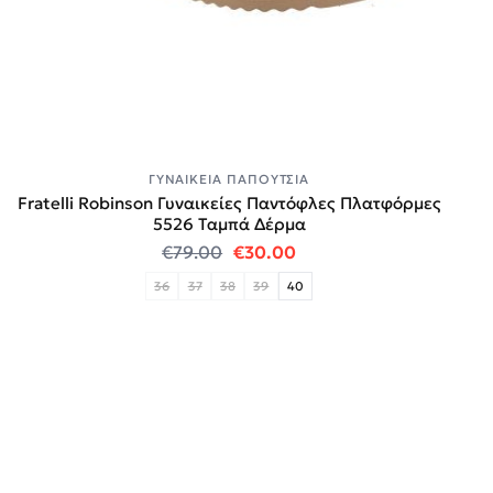
ΓΥΝΑΙΚΕΊΑ ΠΑΠΟΎΤΣΙΑ
Fratelli Robinson Γυναικείες Παντόφλες Πλατφόρμες
5526 Ταμπά Δέρμα
Original price was: €79.00.
Η τρέχουσα τιμή είναι:
€
79.00
€
30.00
36
37
38
39
40