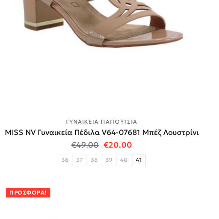
ΓΥΝΑΙΚΕΊΑ ΠΑΠΟΎΤΣΙΑ
MISS NV Γυναικεία Πέδιλα V64-07681 Μπέζ Λουστρίνι
Original price was: €49.00.
Η τρέχουσα τιμή είναι
€
49.00
€
20.00
36
37
38
39
40
41
ΠΡΟΣΦΟΡΆ!