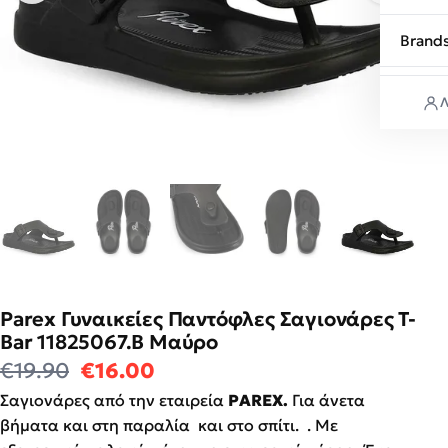
Brand
Λ
Parex Γυναικείες Παντόφλες Σαγιονάρες Τ-
Bar 11825067.Β Μαύρο
Original price was: €19.90.
Η τρέχουσα τιμή είναι: €16
€
19.90
€
16.00
Σαγιονάρες από την εταιρεία
PAREX.
Για άνετα
βήματα και στη παραλία και στο σπίτι. . Με