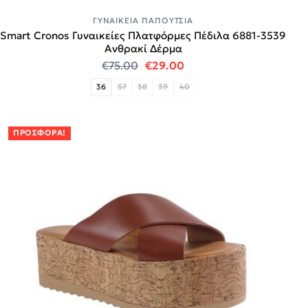
ΓΥΝΑΙΚΕΊΑ ΠΑΠΟΎΤΣΙΑ
Smart Cronos Γυναικείες Πλατφόρμες Πέδιλα 6881-3539
Ανθρακί Δέρμα
Original price was: €75.00.
Η τρέχουσα τιμή είναι:
€
75.00
€
29.00
36
37
38
39
40
ΠΡΟΣΦΟΡΆ!