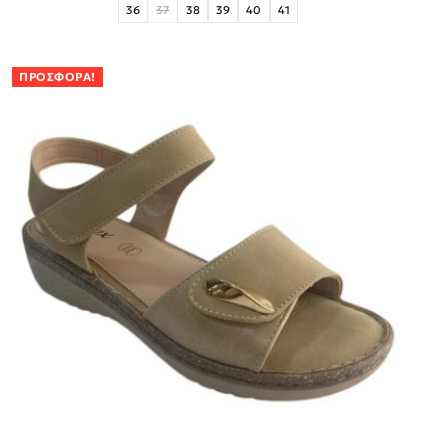
36
37
38
39
40
41
ΠΡΟΣΦΟΡΆ!