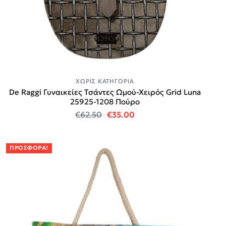
ΧΩΡΊΣ ΚΑΤΗΓΟΡΊΑ
De Raggi Γυναικείες Τσάντες Ωμού-Χειρός Grid Luna
25925-1208 Πούρο
Original price was: €62.50.
Η τρέχουσα τιμή είναι:
€
62.50
€
35.00
ΠΡΟΣΦΟΡΆ!