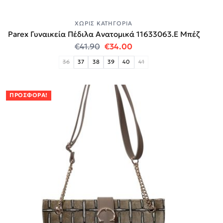
ΧΩΡΊΣ ΚΑΤΗΓΟΡΊΑ
Parex Γυναικεία Πέδιλα Ανατομικά 11633063.E Μπέζ
Original price was: €41.90.
Η τρέχουσα τιμή είναι:
€
41.90
€
34.00
36
37
38
39
40
41
ΠΡΟΣΦΟΡΆ!