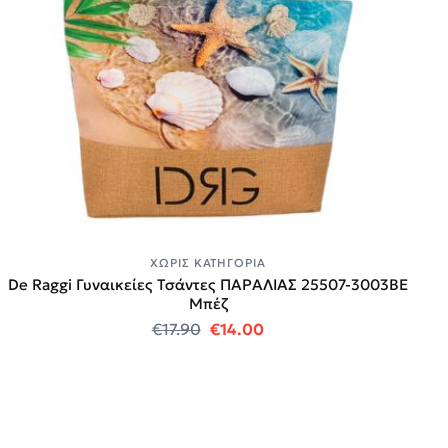
ΧΩΡΊΣ ΚΑΤΗΓΟΡΊΑ
De Raggi Γυναικείες Τσάντες ΠΑΡΑΛΙΑΣ 25507-3003BE
Μπέζ
Original price was: €17.90.
Η τρέχουσα τιμή είναι:
€
17.90
€
14.00