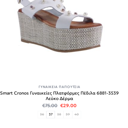
ΓΥΝΑΙΚΕΊΑ ΠΑΠΟΎΤΣΙΑ
Smart Cronos Γυναικείες Πλατφόρμες Πέδιλα 6881-3539
Λεύκο Δέρμα
Original price was: €75.00.
Η τρέχουσα τιμή είναι:
€
75.00
€
29.00
36
37
38
39
40