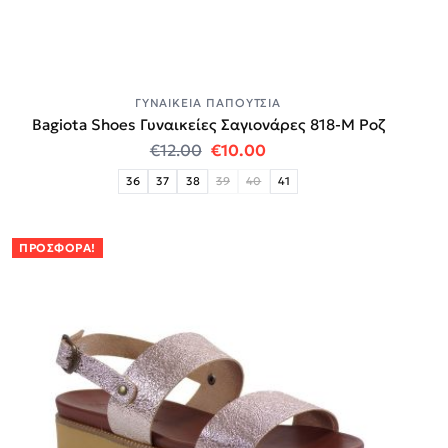
ΓΥΝΑΙΚΕΊΑ ΠΑΠΟΎΤΣΙΑ
Bagiota Shoes Γυναικείες Σαγιονάρες 818-Μ Ροζ
Original price was: €12.00.
Η τρέχουσα τιμή είναι:
€
12.00
€
10.00
36
37
38
39
40
41
ΠΡΟΣΦΟΡΆ!