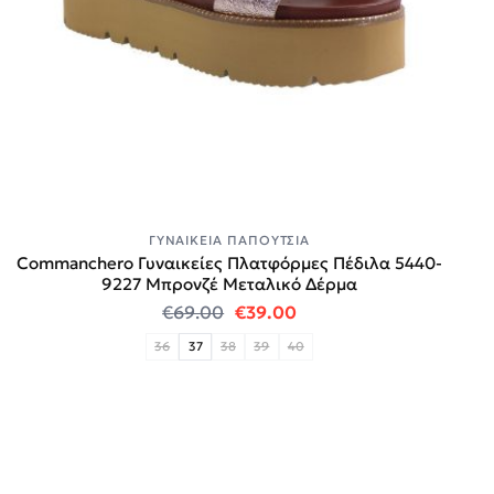
ΓΥΝΑΙΚΕΊΑ ΠΑΠΟΎΤΣΙΑ
Commanchero Γυναικείες Πλατφόρμες Πέδιλα 5440-
9227 Mπρονζέ Μεταλικό Δέρμα
Original price was: €69.00.
Η τρέχουσα τιμή είναι:
€
69.00
€
39.00
36
37
38
39
40