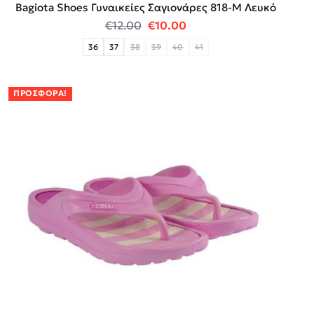
Bagiota Shoes Γυναικείες Σαγιονάρες 818-Μ Λευκό
Original price was: €12.00.
Η τρέχουσα τιμή είναι:
€
12.00
€
10.00
36
37
38
39
40
41
ΠΡΟΣΦΟΡΆ!