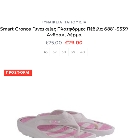
ΓΥΝΑΙΚΕΊΑ ΠΑΠΟΎΤΣΙΑ
Smart Cronos Γυναικείες Πλατφόρμες Πέδιλα 6881-3539
Ανθρακί Δέρμα
Original price was: €75.00.
Η τρέχουσα τιμή είναι:
€
75.00
€
29.00
36
37
38
39
40
ΠΡΟΣΦΟΡΆ!