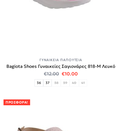
ΓΥΝΑΙΚΕΊΑ ΠΑΠΟΎΤΣΙΑ
Bagiota Shoes Γυναικείες Σαγιονάρες 818-Μ Λευκό
Original price was: €12.00.
Η τρέχουσα τιμή είναι:
€
12.00
€
10.00
36
37
38
39
40
41
ΠΡΟΣΦΟΡΆ!