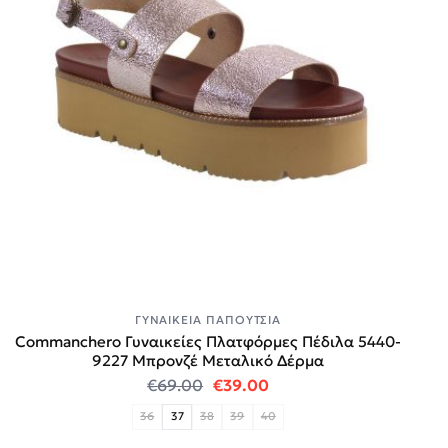
ΓΥΝΑΙΚΕΊΑ ΠΑΠΟΎΤΣΙΑ
Commanchero Γυναικείες Πλατφόρμες Πέδιλα 5440-
9227 Mπρονζέ Μεταλικό Δέρμα
Original price was: €69.00.
Η τρέχουσα τιμή είναι:
€
69.00
€
39.00
36
37
38
39
40