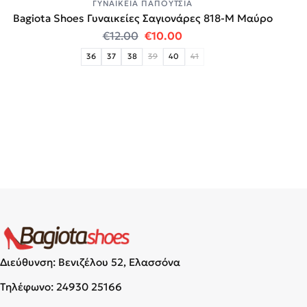
ΓΥΝΑΙΚΕΊΑ ΠΑΠΟΎΤΣΙΑ
Bagiota Shoes Γυναικείες Σαγιονάρες 818-Μ Μαύρο
Original price was: €12.00.
Η τρέχουσα τιμή είναι:
€
12.00
€
10.00
36
37
38
39
40
41
Διεύθυνση: Βενιζέλου 52, Ελασσόνα
Τηλέφωνο:
24930 25166