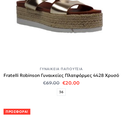
ΓΥΝΑΙΚΕΊΑ ΠΑΠΟΎΤΣΙΑ
Fratelli Robinson Γυναικείες Πλατφόρμες 4428 Χρυσό
Original price was: €69.00.
Η τρέχουσα τιμή είναι
€
69.00
€
20.00
36
ΠΡΟΣΦΟΡΆ!