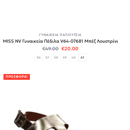
ΓΥΝΑΙΚΕΊΑ ΠΑΠΟΎΤΣΙΑ
MISS NV Γυναικεία Πέδιλα V64-07681 Μπέζ Λουστρίνι
Original price was: €49.00.
Η τρέχουσα τιμή είναι
€
49.00
€
20.00
36
37
38
39
40
41
ΠΡΟΣΦΟΡΆ!