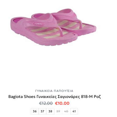
ΓΥΝΑΙΚΕΊΑ ΠΑΠΟΎΤΣΙΑ
Bagiota Shoes Γυναικείες Σαγιονάρες 818-Μ Ροζ
Original price was: €12.00.
Η τρέχουσα τιμή είναι:
€
12.00
€
10.00
36
37
38
39
40
41