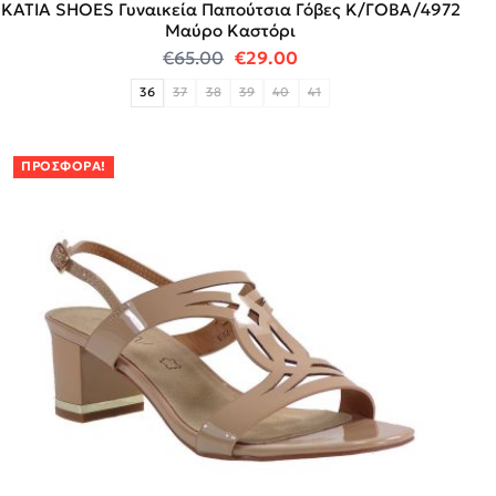
KATIA SHOES Γυναικεία Παπούτσια Γόβες Κ/ΓΟΒΑ/4972
Μαύρο Καστόρι
Original price was: €65.00.
Η τρέχουσα τιμή είναι:
€
65.00
€
29.00
36
37
38
39
40
41
ΠΡΟΣΦΟΡΆ!