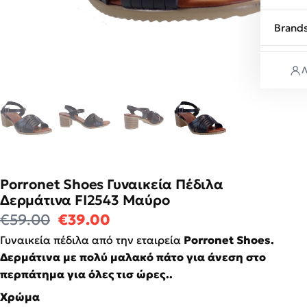
Brand
Λ
Porronet Shoes Γυναικεία Πέδιλα
Δερμάτινα FI2543 Μαύρο
Original price was: €59.00.
Η τρέχουσα τιμή είναι: €39
€
59.00
€
39.00
Γυναικεία πέδιλα από την εταιρεία
Porronet Shoes.
Δερμάτινα με πολύ μαλακό πάτο για άνεση στο
περπάτημα για όλες τισ ώρες..
Χρώμα