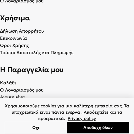
Ο Λογαριασμός μου
Χρήσιμα
Δήλωση Απορρήτου
Επικοινωνία
Όροι Χρήσης
Τρόποι Αποστολής και Πληρωμής
Η Παραγγελία μου
Καλάθι
Ο Λογαριασμός μου
Αγαπημένα
Χρησιμοποιούμε cookies για μια καλύτερη εμπειρία σας. Τα
υποχρεωτικά ειναι πάντα ενεργά . Αποδεχτείτε και τα
προεραιτικά.
Privacy policy
© 2026 Γυναικεία & Ανδρικά Παπούτσια - BagiotaShoes.gr. Με
Όχι
Αποδοχή όλων
επιφύλαξη παντός δικαιώματος.