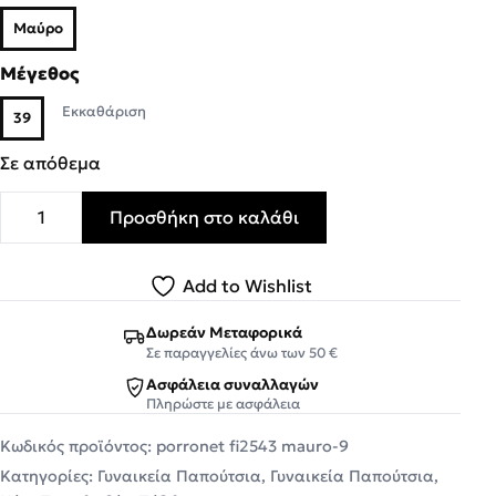
Μαύρο
Μέγεθος
Εκκαθάριση
39
Σε απόθεμα
Προσθήκη στο καλάθι
Porronet Shoes Γυναικεία Πέδιλα Δερμάτινα FI2543 Μαύ
Add to Wishlist
Δωρεάν Μεταφορικά
Σε παραγγελίες άνω των 50 €
Ασφάλεια συναλλαγών
Πληρώστε με ασφάλεια
Κωδικός προϊόντος:
porronet fi2543 mauro-9
Κατηγορίες:
Γυναικεία Παπούτσια
,
Γυναικεία Παπούτσια
,