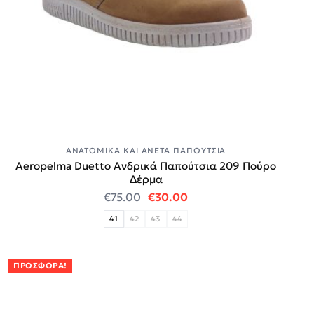
ΑΝΑΤΟΜΙΚΆ ΚΑΙ ΆΝΕΤΑ ΠΑΠΟΎΤΣΙΑ
Aeropelma Duetto Ανδρικά Παπούτσια 209 Πούρο
Δέρμα
Original price was: €75.00.
Η τρέχουσα τιμή είναι:
€
75.00
€
30.00
41
42
43
44
ΠΡΟΣΦΟΡΆ!