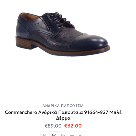
ΑΝΔΡΙΚΆ ΠΑΠΟΎΤΣΙΑ
Commanchero Ανδρικά Παπούτσια 91664-927 Μπλέ
Δέρμα
Original price was: €89.00.
Η τρέχουσα τιμή είναι:
€
89.00
€
62.00
41
42
43
44
45