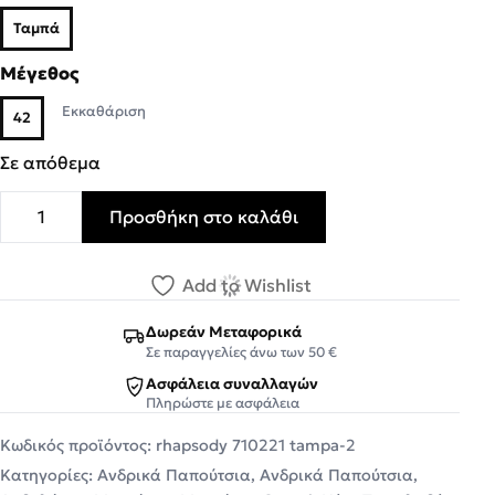
Ταμπά
Μέγεθος
Εκκαθάριση
42
Σε απόθεμα
Προσθήκη στο καλάθι
RHAPSODY Ανδρικά Μποτάκια Αρβυλάκια 710221 Ταμπά 
Add to Wishlist
Δωρεάν Μεταφορικά
Σε παραγγελίες άνω των 50 €
Ασφάλεια συναλλαγών
Πληρώστε με ασφάλεια
Κωδικός προϊόντος:
rhapsody 710221 tampa-2
Κατηγορίες:
Ανδρικά Παπούτσια
,
Ανδρικά Παπούτσια
,