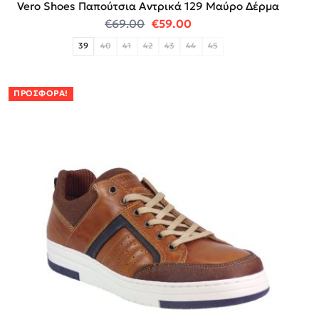
Vero Shoes Παπούτσια Αντρικά 129 Μαύρο Δέρμα
Original price was: €69.00.
Η τρέχουσα τιμή είναι:
€
69.00
€
59.00
39
40
41
42
43
44
45
ΠΡΟΣΦΟΡΆ!