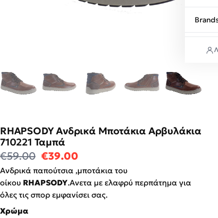
Brand
Λ
RHAPSODY Ανδρικά Μποτάκια Αρβυλάκια
710221 Ταμπά
Original price was: €59.00.
Η τρέχουσα τιμή είναι: €39
€
59.00
€
39.00
Ανδρικά παπούτσια ,μποτάκια του
οίκου
RHAPSODY
.Aνετα με ελαφρύ περπάτημα για
όλες τις σπορ εμφανίσει σας.
Χρώμα