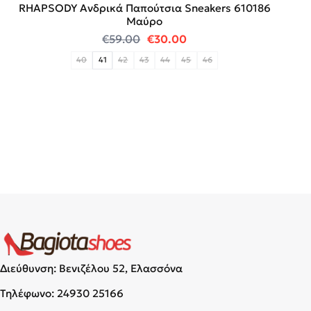
RHAPSODY Ανδρικά Παπούτσια Sneakers 610186
Mαύρο
Original price was: €59.00.
Η τρέχουσα τιμή είναι:
€
59.00
€
30.00
40
41
42
43
44
45
46
Διεύθυνση: Βενιζέλου 52, Ελασσόνα
Τηλέφωνο:
24930 25166