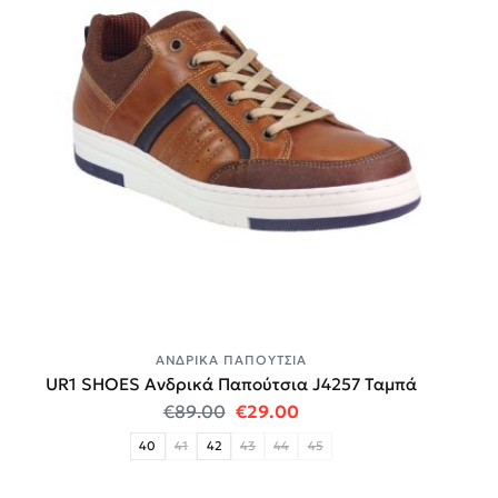
ΑΝΔΡΙΚΆ ΠΑΠΟΎΤΣΙΑ
UR1 SHOES Ανδρικά Παπούτσια J4257 Ταμπά
Original price was: €89.00.
Η τρέχουσα τιμή είναι:
€
89.00
€
29.00
40
41
42
43
44
45