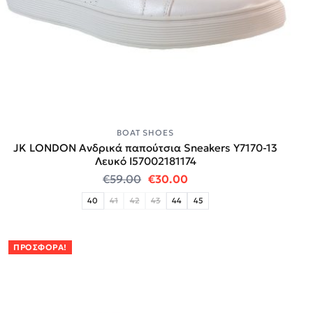
BOAT SHOES
JK LONDON Ανδρικά παπούτσια Sneakers Y7170-13
Λευκό I57002181174
Original price was: €59.00.
Η τρέχουσα τιμή είναι:
€
59.00
€
30.00
40
41
42
43
44
45
ΠΡΟΣΦΟΡΆ!