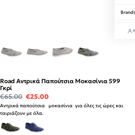
Brand
Λ
Road Αντρικά Παπούτσια Μοκασίνια 599
Γκρί
Original price was: €65.00.
Η τρέχουσα τιμή είναι: €2
€
65.00
€
25.00
Αντρικά παπούτσια μοκασίνια για όλες τις ώρες και
ταιριάζουν με όλα.