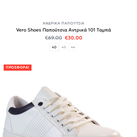
ΑΝΔΡΙΚΆ ΠΑΠΟΎΤΣΙΑ
Vero Shoes Παπούτσια Αντρικά 101 Ταμπά
Original price was: €69.00.
Η τρέχουσα τιμή είναι:
€
69.00
€
30.00
40
43
44
ΠΡΟΣΦΟΡΆ!