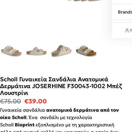
Brand
Λ
Scholl Γυναικεία Σανδάλια Ανατομικά
Δερμάτινα JOSERHINE F30043-1002 Μπέζ
Λουστρίνι
Original price was: €75.00.
Η τρέχουσα τιμή είναι: €39
€
75.00
€
39.00
Γυναικεία σανδάλια
ανατομικά δερμάτινα από τον
οίκο Scholl
. Ένα σανδάλι με τεχνολογία
Scholl
Bioprint
εξοπλισμένο με τη χαρακτηριστική
σόλα από φυσικό φελλό και καουτσούκ, η οποία έχει