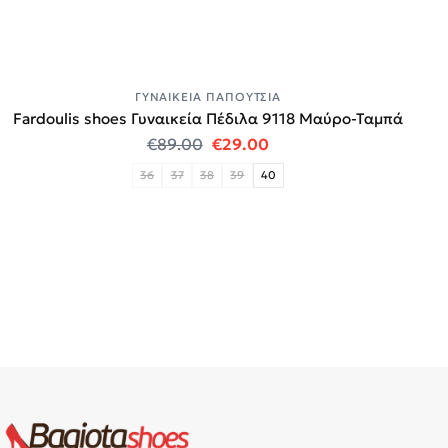
ΓΥΝΑΙΚΕΊΑ ΠΑΠΟΎΤΣΙΑ
Fardoulis shoes Γυναικεία Πέδιλα 9118 Μαύρο-Ταμπά
Original price was: €89.00.
Η τρέχουσα τιμή είναι:
€
89.00
€
29.00
36
37
38
39
40