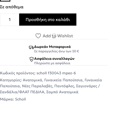
Σε απόθεμα
Προσθήκη στο καλάθι
Scholl Γυναικεία Σανδάλια Ανατομικά Δερμάτινα JOSERH
Add to Wishlist
Δωρεάν Μεταφορικά
Σε παραγγελίες άνω των 50 €
Ασφάλεια συναλλαγών
Πληρώστε με ασφάλεια
Κωδικός προϊόντος:
scholl f30043 mpez-6
Κατηγορίες:
Ανατομικά
,
Γυναικεία Παπούτσια
,
Γυναικεία
Παπούτσια
,
Νέες Παραλαβές
,
Παντόφλες
,
Σαγιονάρες /
Σανδάλια/ΦΛΑΤ ΠΕΔΙΛΑ
,
Σαμπό Ανατομικά
Μάρκα:
Scholl