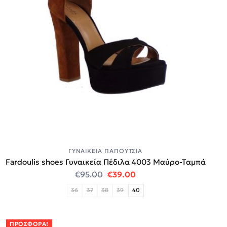
ΓΥΝΑΙΚΕΊΑ ΠΑΠΟΎΤΣΙΑ
Fardoulis shoes Γυναικεία Πέδιλα 4003 Μαύρο-Ταμπά
Original price was: €95.00.
Η τρέχουσα τιμή είναι:
€
95.00
€
39.00
36
37
38
39
40
ΠΡΟΣΦΟΡΆ!