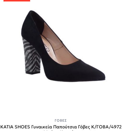
ΓΌΒΕΣ
KATIA SHOES Γυναικεία Παπούτσια Γόβες Κ/ΓΟΒΑ/4972