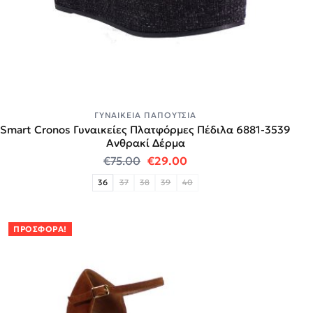
ΓΥΝΑΙΚΕΊΑ ΠΑΠΟΎΤΣΙΑ
Smart Cronos Γυναικείες Πλατφόρμες Πέδιλα 6881-3539
Ανθρακί Δέρμα
Original price was: €75.00.
Η τρέχουσα τιμή είναι:
€
75.00
€
29.00
36
37
38
39
40
ΠΡΟΣΦΟΡΆ!