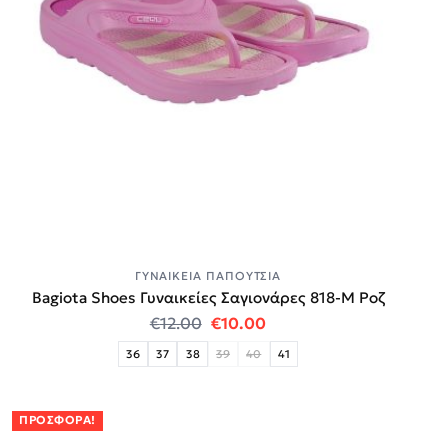
ΓΥΝΑΙΚΕΊΑ ΠΑΠΟΎΤΣΙΑ
Bagiota Shoes Γυναικείες Σαγιονάρες 818-Μ Ροζ
Original price was: €12.00.
Η τρέχουσα τιμή είναι:
€
12.00
€
10.00
36
37
38
39
40
41
ΠΡΟΣΦΟΡΆ!