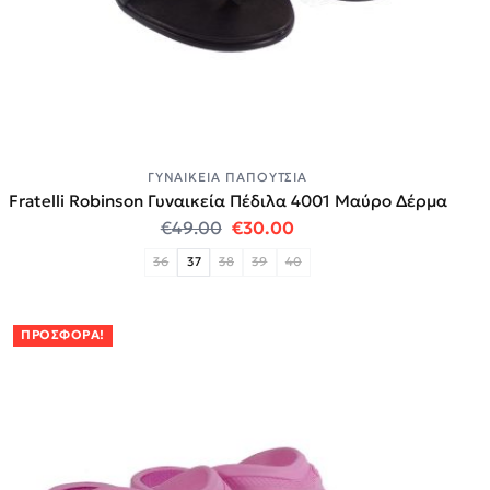
ΓΥΝΑΙΚΕΊΑ ΠΑΠΟΎΤΣΙΑ
Fratelli Robinson Γυναικεία Πέδιλα 4001 Μαύρο Δέρμα
Original price was: €49.00.
Η τρέχουσα τιμή είναι:
€
49.00
€
30.00
36
37
38
39
40
ΠΡΟΣΦΟΡΆ!