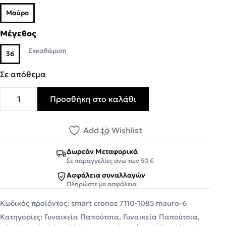
Μαύρο
Μέγεθος
Εκκαθάριση
36
Σε απόθεμα
Προσθήκη στο καλάθι
Smart Cronos Γυναικεία Παπούτσια Πέδιλα 7110-1085 Μ
Add to Wishlist
Δωρεάν Μεταφορικά
Σε παραγγελίες άνω των 50 €
Ασφάλεια συναλλαγών
Πληρώστε με ασφάλεια
Κωδικός προϊόντος:
smart cronos 7110-1085 mauro-6
Κατηγορίες:
Γυναικεία Παπούτσια
,
Γυναικεία Παπούτσια
,