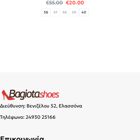
Original price was: €55.00.
Η τρέχουσα τιμή είναι:
€
55.00
€
20.00
36
37
38
39
40
Διεύθυνση: Βενιζέλου 52, Ελασσόνα
Τηλέφωνο:
24930 25166
Επικοινωνία