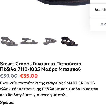
Brand
Λ
Smart Cronos Γυναικεία Παπούτσια
Πέδιλα 7110-1085 Μαύρο Μπαμπού
Original price was: €59.00.
Η τρέχουσα τιμή είναι: €35
€
59.00
€
35.00
Γυναικεία παπούτσια της εταιρείας SMART CRONOS
ελληνικής κατασκευής.Πέδιλα με πολύ μαλακό πατάκι
που θα λατρέψετε για άνεση με στιλ..
Χρώμα