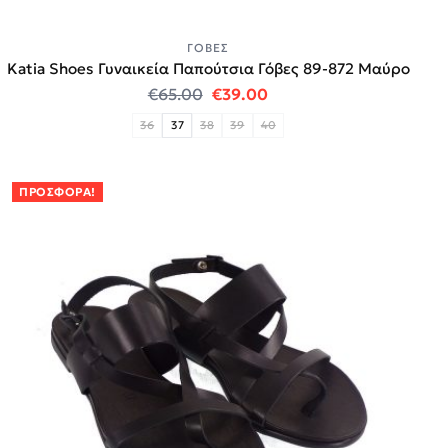
ΓΌΒΕΣ
Katia Shoes Γυναικεία Παπούτσια Γόβες 89-872 Μαύρο
Original price was: €65.00.
Η τρέχουσα τιμή είναι:
€
65.00
€
39.00
36
37
38
39
40
ΠΡΟΣΦΟΡΆ!