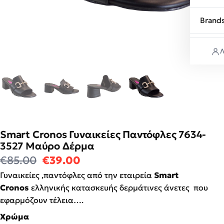
Brand
Λ
Smart Cronos Γυναικείες Παντόφλες 7634-
3527 Μαύρο Δέρμα
Original price was: €85.00.
Η τρέχουσα τιμή είναι: €39
€
85.00
€
39.00
Γυναικείες ,παντόφλες από την εταιρεία
Smart
Cronos
ελληνικής κατασκευής δερμάτινες άνετες που
εφαρμόζουν τέλεια….
Χρώμα