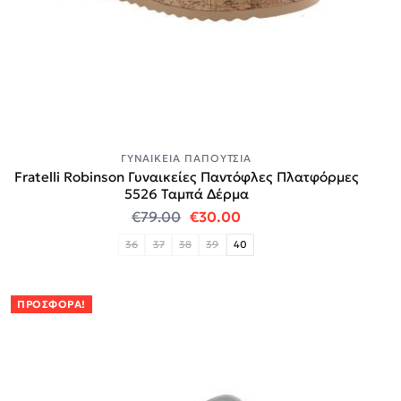
ΓΥΝΑΙΚΕΊΑ ΠΑΠΟΎΤΣΙΑ
Fratelli Robinson Γυναικείες Παντόφλες Πλατφόρμες
5526 Ταμπά Δέρμα
Original price was: €79.00.
Η τρέχουσα τιμή είναι:
€
79.00
€
30.00
36
37
38
39
40
ΠΡΟΣΦΟΡΆ!