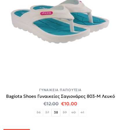
ΓΥΝΑΙΚΕΊΑ ΠΑΠΟΎΤΣΙΑ
Bagiota Shoes Γυναικείες Σαγιονάρες 803-Μ Λευκό
Original price was: €12.00.
Η τρέχουσα τιμή είναι:
€
12.00
€
10.00
36
37
38
39
40
41