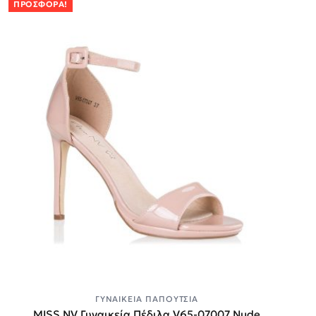
ΠΡΟΣΦΟΡΆ!
ΓΥΝΑΙΚΕΊΑ ΠΑΠΟΎΤΣΙΑ
MISS NV Γυναικεία Πέδιλα V65-07007 Nude