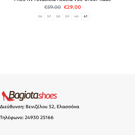
Original price was: €59.00.
Η τρέχουσα τιμή είναι:
€
59.00
€
29.00
36
37
38
39
40
41
Διεύθυνση: Βενιζέλου 52, Ελασσόνα
Τηλέφωνο:
24930 25166