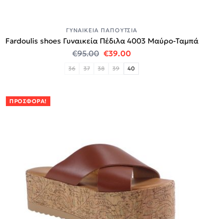
ΓΥΝΑΙΚΕΊΑ ΠΑΠΟΎΤΣΙΑ
Fardoulis shoes Γυναικεία Πέδιλα 4003 Μαύρο-Ταμπά
Original price was: €95.00.
Η τρέχουσα τιμή είναι:
€
95.00
€
39.00
36
37
38
39
40
ΠΡΟΣΦΟΡΆ!