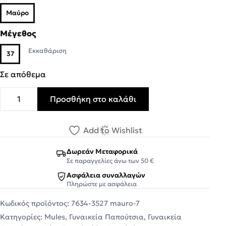
Μαύρο
Μέγεθος
Εκκαθάριση
37
Σε απόθεμα
Προσθήκη στο καλάθι
Smart Cronos Γυναικείες Παντόφλες 7634-3527 Μαύρο Δ
Add to Wishlist
Δωρεάν Μεταφορικά
Σε παραγγελίες άνω των 50 €
Ασφάλεια συναλλαγών
Πληρώστε με ασφάλεια
Κωδικός προϊόντος:
7634-3527 mauro-7
Κατηγορίες:
Mules
,
Γυναικεία Παπούτσια
,
Γυναικεία