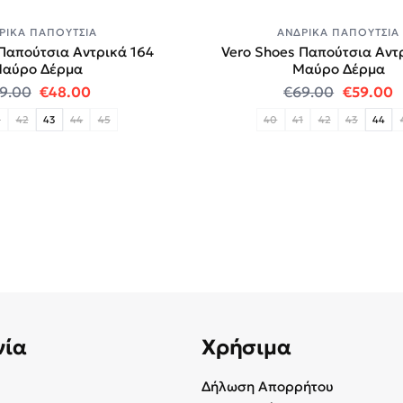
ΡΙΚΆ ΠΑΠΟΎΤΣΙΑ
ΑΝΔΡΙΚΆ ΠΑΠΟΎΤΣΙΑ
Παπούτσια Αντρικά 164
Vero Shoes Παπούτσια Αντ
αύρο Δέρμα
Μαύρο Δέρμα
.
Original price was: €69.00.
Η τρέχουσα τιμή είναι: €48.00.
Original
Η
9.00
€
48.00
€
69.00
€
59.00
1
42
43
44
45
40
41
42
43
44
νία
Χρήσιμα
Δήλωση Απορρήτου