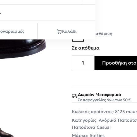
Μαύρο
s
Μέγεθος
ογαριασμός
Καλάθι
Εκκαθάριση
44
Σε απόθεμα
Προσθήκη στο
Softies Ανδρικά Παπούτσι
Δωρεάν Μεταφορικά
Σε παραγγελίες άνω των 50 €
Κωδικός προϊόντος:
8125 mau
Κατηγορίες:
Ανδρικά Παπούτσ
Παπούτσια Casual
Μάρκα:
Softies