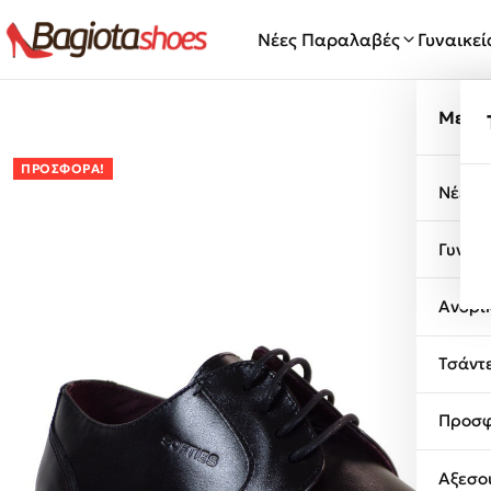
Μετάβαση στο περιεχόμενο
Νέες Παραλαβές
Γυναικε
Μενο
ΠΡΟΣΦΟΡΆ!
Νέες 
Γυναι
Ανδρι
Τσάντ
Προσφ
Αξεσο