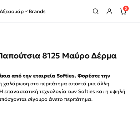
0
Αξεσουάρ
Brands
 Παπούτσια 8125 Μαύρο Δέρμα
price was: €119.00.
τρέχουσα τιμή είναι: €60.00.
ια από την εταιρεία Softies. Φορέστε την
 η χαλάρωση στο περπάτημα αποκτά μια άλλη
Η επαναστατική τεχνολογία των Softies και η υψηλή
υπόσχονται σίγουρο άνετο περπάτημα.