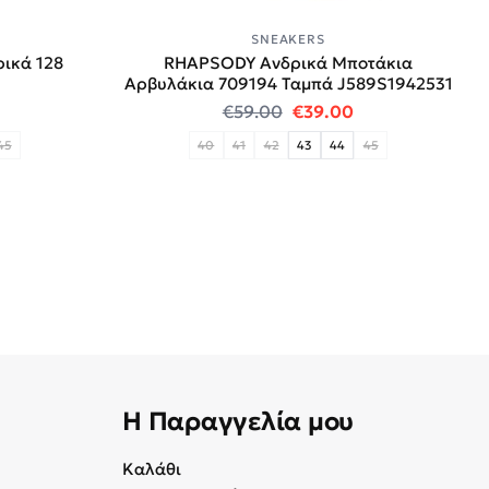
SNEAKERS
ρικά 128
RHAPSODY Ανδρικά Μποτάκια
Αρβυλάκια 709194 Ταμπά J589S1942531
 price was: €69.00.
 τρέχουσα τιμή είναι: €59.00.
Original price was: €59
Η τρέχουσα τιμή
€
59.00
€
39.00
45
40
41
42
43
44
45
Η Παραγγελία μου
Καλάθι