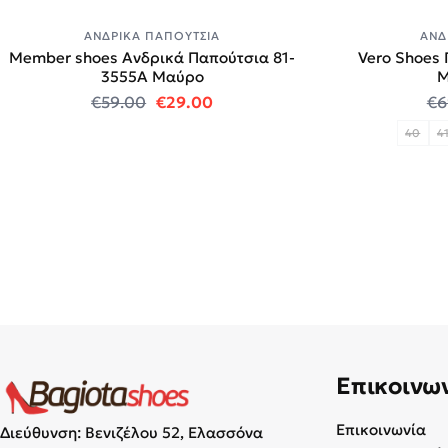
ΑΝΔΡΙΚΆ ΠΑΠΟΎΤΣΙΑ
ΑΝΔ
Member shoes Ανδρικά Παπούτσια 81-
Vero Shoes 
3555A Μαύρο
Μ
Original price was: €59.00.
Η τρέχουσα τιμή είναι: €29.00
€
59.00
€
29.00
€
6
40
4
Επικοινω
Επικοινωνία
Διεύθυνση: Βενιζέλου 52, Ελασσόνα