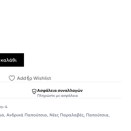
 καλάθι
α 8125 Μαύρο Δέρμα ποσότητα
Add to Wishlist
Ασφάλεια συναλλαγών
Πληρώστε με ασφάλεια
ro-4
ια
,
Ανδρικά Παπούτσια
,
Νέες Παραλαβές
,
Παπούτσια
,