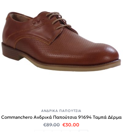
ΑΝΔΡΙΚΆ ΠΑΠΟΎΤΣΙΑ
Commanchero Ανδρικά Παπούτσια 91694 Ταμπά Δέρμα
Original price was: €89.00.
Η τρέχουσα τιμή είναι:
€
89.00
€
30.00