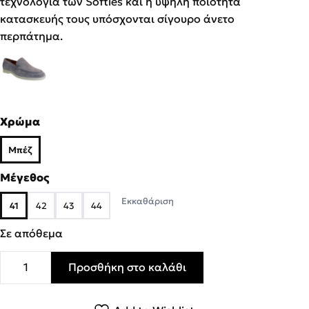
τεχνολογία των Softies και η υψηλή ποιότητα
κατασκευής τους υπόσχονται σίγουρο άνετο
περπάτημα.
Χρώμα
Μπέζ
Μέγεθος
Εκκαθάριση
41
42
43
44
Σε απόθεμα
Προσθήκη στο καλάθι
Softies Ανδρικά Παπούτσια LOAFERS 6247 Μπέζ Δέρμα Κ