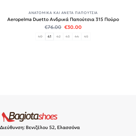
ΑΝΑΤΟΜΙΚΆ ΚΑΙ ΆΝΕΤΑ ΠΑΠΟΎΤΣΙΑ
Aeropelma Duetto Ανδρικά Παπούτσια 315 Πούρο
Original price was: €76.00.
Η τρέχουσα τιμή είναι:
€
76.00
€
30.00
40
41
42
43
44
45
Διεύθυνση: Βενιζέλου 52, Ελασσόνα