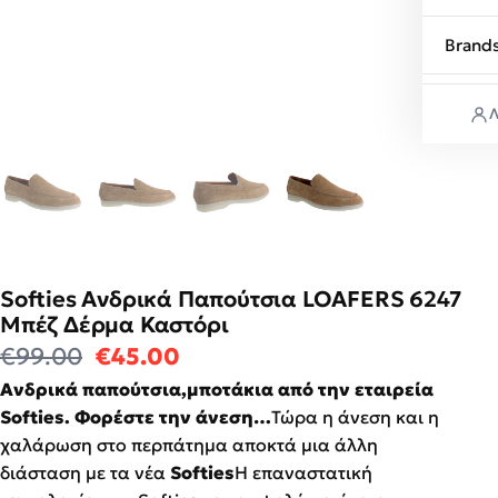
Brand
Λ
Softies Ανδρικά Παπούτσια LOAFERS 6247
Μπέζ Δέρμα Καστόρι
Original price was: €99.00.
Η τρέχουσα τιμή είναι: €4
€
99.00
€
45.00
Ανδρικά παπούτσια,μποτάκια από την εταιρεία
Softies. Φορέστε την άνεση…
Τώρα η άνεση και η
χαλάρωση στο περπάτημα αποκτά μια άλλη
διάσταση με τα νέα
Softies
Η επαναστατική