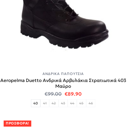
ΑΝΔΡΙΚΆ ΠΑΠΟΎΤΣΙΑ
Aeropelma Duetto Ανδρικά Αρβυλάκια Στρατιωτικά 403
Μαύρο
Original price was: €99.00.
Η τρέχουσα τιμή είναι:
€
99.00
€
89.90
40
41
42
43
44
45
46
ΠΡΟΣΦΟΡΆ!