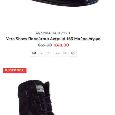
ΑΝΔΡΙΚΆ ΠΑΠΟΎΤΣΙΑ
Vero Shoes Παπούτσια Αντρικά 163 Μαύρο Δέρμα
Original price was: €69.00.
Η τρέχουσα τιμή είναι:
€
69.00
€
48.00
40
41
42
43
44
45
ΠΡΟΣΦΟΡΆ!