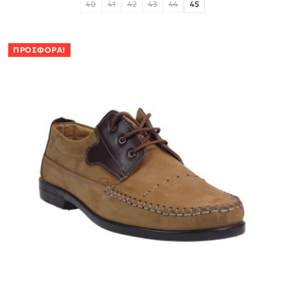
40
41
42
43
44
45
ΠΡΟΣΦΟΡΆ!