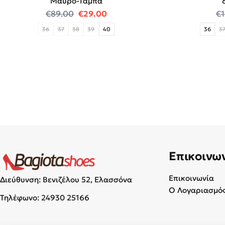
Μαύρο-Ταμπά
Original price was: €89.00.
Η τρέχουσα τιμή είναι: €29.0
€
89.00
€
29.00
€
36
37
38
39
40
36
3
Επικοινω
Επικοινωνία
Διεύθυνση: Βενιζέλου 52, Ελασσόνα
Ο Λογαριασμός
Τηλέφωνο:
24930 25166