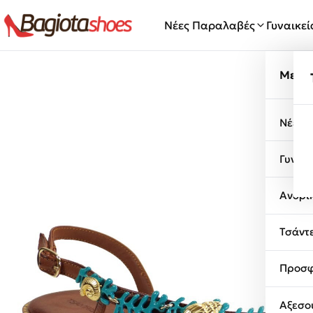
Μετάβαση στο περιεχόμενο
Νέες Παραλαβές
Γυναικε
Μενο
Νέες 
Γυναι
Ανδρι
Τσάντ
Προσφ
Αξεσο