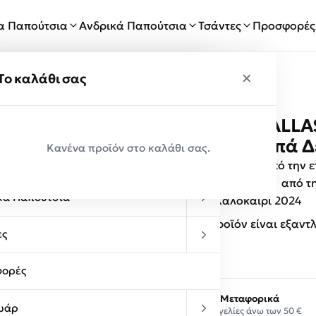
ία Παπούτσια
Ανδρικά Παπούτσια
Τσάντες
Προσφορές
×
×
ύ
Το καλάθι σας
TSAKIRIS MALLA
Παραλαβές
100-572 Ταμπά 
Κανένα προϊόν στο καλάθι σας.
κεία Παπούτσια
Γυναικεία πέδιλα, από την 
ελαφριά σόλα.
FLAT
από τη
κά Παπούτσια
Άνοιξη – Καλοκαίρι 2024
Αυτό το προϊόν είναι εξαντ
ες
ορές
Δωρεάν Μεταφορικά
υάρ
Σε παραγγελίες άνω των 50 €