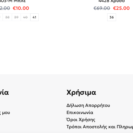
803-Μ Μπλε
4428 Χρυσό
0.
Original price was: €12.00.
Η τρέχουσα τιμή είναι: €10.00.
Original
Η
12.00
€
10.00
€
69.00
€
25.00
7
38
39
40
41
36
νία
Χρήσιμα
Δήλωση Απορρήτου
 μου
Επικοινωνία
Όροι Χρήσης
Τρόποι Αποστολής και Πληρω