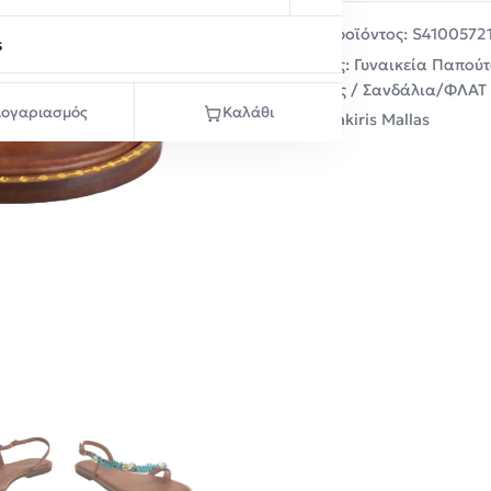
Κωδικός προϊόντος:
S4100572
s
Κατηγορίες:
Γυναικεία Παπούτ
Σαγιονάρες / Σανδάλια/ΦΛΑΤ
ογαριασμός
Καλάθι
Μάρκα:
Tsakiris Mallas