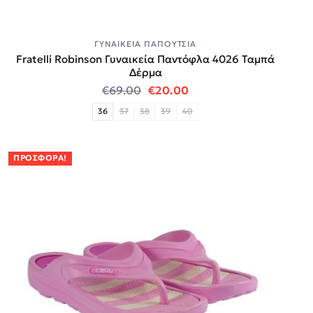
ΓΥΝΑΙΚΕΊΑ ΠΑΠΟΎΤΣΙΑ
Fratelli Robinson Γυναικεία Παντόφλα 4026 Ταμπά
Δέρμα
Original price was: €69.00.
Η τρέχουσα τιμή είναι
€
69.00
€
20.00
36
37
38
39
40
ΠΡΟΣΦΟΡΆ!