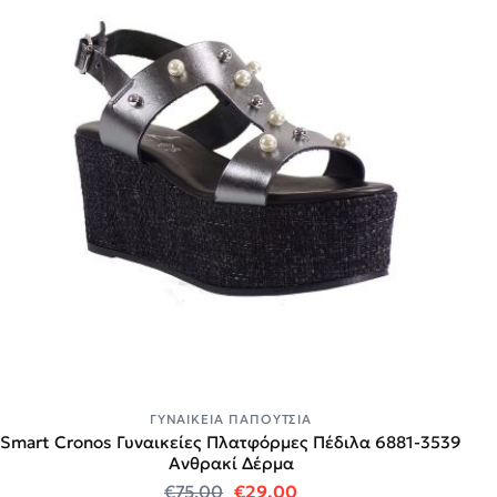
ΓΥΝΑΙΚΕΊΑ ΠΑΠΟΎΤΣΙΑ
Smart Cronos Γυναικείες Πλατφόρμες Πέδιλα 6881-3539
Ανθρακί Δέρμα
Original price was: €75.00.
Η τρέχουσα τιμή είναι:
€
75.00
€
29.00