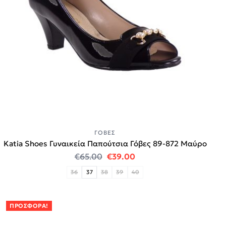
ΓΌΒΕΣ
Katia Shoes Γυναικεία Παπούτσια Γόβες 89-872 Μαύρο
Original price was: €65.00.
Η τρέχουσα τιμή είναι:
€
65.00
€
39.00
36
37
38
39
40
ΠΡΟΣΦΟΡΆ!