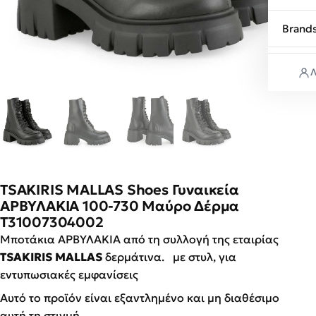
Brand
Λ
TSAKIRIS MALLAS Shoes Γυναικεία
ΑΡΒΥΛΑΚΙΑ 100-730 Μαύρο Δέρμα
T31007304002
Μποτάκια ΑΡΒΥΛΑΚΙΑ από τη συλλογή της εταιρίας
TSAKIRIS MALLAS
δερμάτινα. με στυλ, για
εντυπωσιακές εμφανίσεις
Αυτό το προϊόν είναι εξαντλημένο και μη διαθέσιμο
αυτή τη στιγμή.