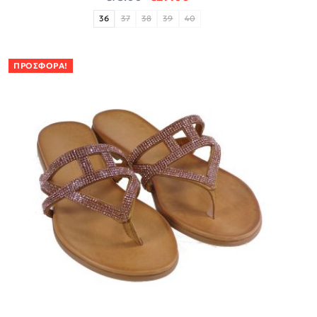
36
37
38
39
40
ΠΡΟΣΦΟΡΆ!