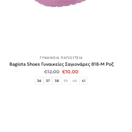
ΓΥΝΑΙΚΕΊΑ ΠΑΠΟΎΤΣΙΑ
Bagiota Shoes Γυναικείες Σαγιονάρες 818-Μ Ροζ
Original price was: €12.00.
Η τρέχουσα τιμή είναι:
€
12.00
€
10.00
36
37
38
39
40
41