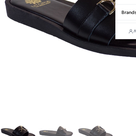
Brand
Λ