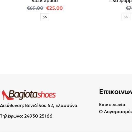
4428 Χρυσό
Πλατφόρμ
Original price was: €69.00.
Η τρέχουσα τιμή είναι: €25.00
€
69.00
€
25.00
€
7
36
36
Επικοινω
Επικοινωνία
Διεύθυνση: Βενιζέλου 52, Ελασσόνα
Ο Λογαριασμός
Τηλέφωνο:
24930 25166