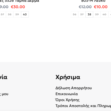
ες 5526 Ταμπά Δέρμα
803-Μ Λευκό
.
Original price was: €79.00.
Η τρέχουσα τιμή είναι: €30.00.
Original
Η
9.00
€
30.00
€
12.00
€
10.00
37
38
39
40
36
37
38
39
40
νία
Χρήσιμα
Δήλωση Απορρήτου
 μου
Επικοινωνία
Όροι Χρήσης
Τρόποι Αποστολής και Πληρω