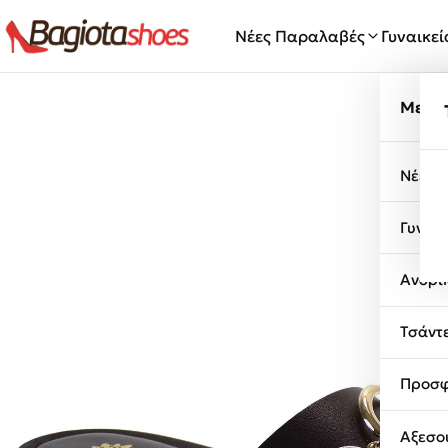
Μετάβαση στο περιεχόμενο
Νέες Παραλαβές
Γυναικε
Μενο
Νέες 
Γυναι
Ανδρι
Τσάντ
Προσφ
Αξεσο