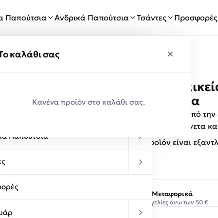
ία Παπούτσια
Ανδρικά Παπούτσια
Τσάντες
Προσφορές
×
×
ύ
Το καλάθι σας
UTOPIA Γυναικε
Παραλαβές
Μαύρο Δέρμα
Κανένα προϊόν στο καλάθι σας.
κεία Παπούτσια
Γυναικείες πέδιλα , από τ
Δερμάτινα πέδιλα άνετα κ
κά Παπούτσια
Αυτό το προϊόν είναι εξαντ
ες
ορές
Δωρεάν Μεταφορικά
Σε παραγγελίες άνω των 50 €
υάρ