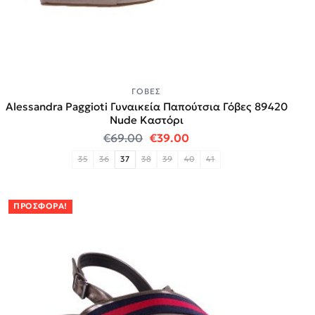
ΓΌΒΕΣ
Alessandra Paggioti Γυναικεία Παπούτσια Γόβες 89420
Νude Καστόρι
Original price was: €69.00.
Η τρέχουσα τιμή είναι:
€
69.00
€
39.00
35
36
37
38
39
40
41
ΠΡΟΣΦΟΡΆ!