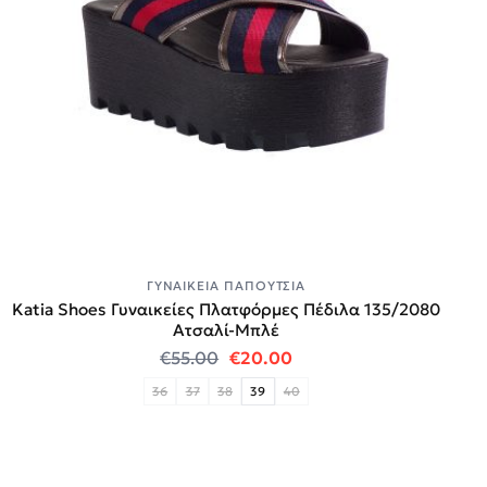
ΓΥΝΑΙΚΕΊΑ ΠΑΠΟΎΤΣΙΑ
Katia Shoes Γυναικείες Πλατφόρμες Πέδιλα 135/2080
Ατσαλί-Μπλέ
Original price was: €55.00.
Η τρέχουσα τιμή είναι:
€
55.00
€
20.00
36
37
38
39
40