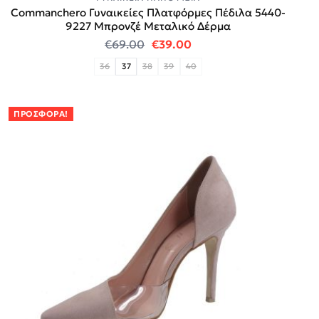
Commanchero Γυναικείες Πλατφόρμες Πέδιλα 5440-
9227 Mπρονζέ Μεταλικό Δέρμα
Original price was: €69.00.
Η τρέχουσα τιμή είναι:
€
69.00
€
39.00
36
37
38
39
40
ΠΡΟΣΦΟΡΆ!