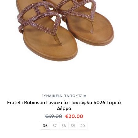
ΓΥΝΑΙΚΕΊΑ ΠΑΠΟΎΤΣΙΑ
Fratelli Robinson Γυναικεία Παντόφλα 4026 Ταμπά
Δέρμα
Original price was: €69.00.
Η τρέχουσα τιμή είναι
€
69.00
€
20.00
36
37
38
39
40