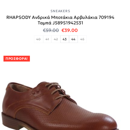
SNEAKERS
RHAPSODY Ανδρικά Μποτάκια Αρβυλάκια 709194
Ταμπά J589S1942531
Original price was: €59.00.
Η τρέχουσα τιμή είναι:
€
59.00
€
39.00
40
41
42
43
44
45
ΠΡΟΣΦΟΡΆ!