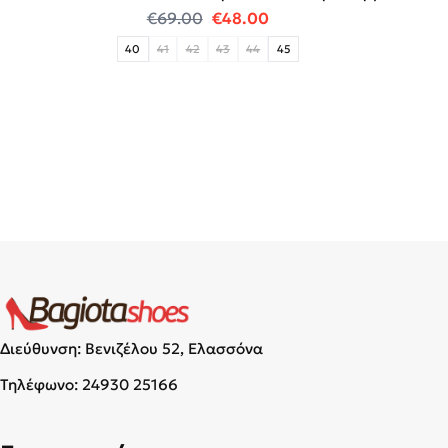
Original price was: €69.00.
Η τρέχουσα τιμή είναι:
€
69.00
€
48.00
40
41
42
43
44
45
Διεύθυνση: Βενιζέλου 52, Ελασσόνα
Τηλέφωνο:
24930 25166