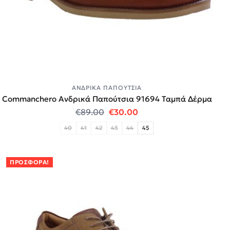
ΑΝΔΡΙΚΆ ΠΑΠΟΎΤΣΙΑ
Commanchero Ανδρικά Παπούτσια 91694 Ταμπά Δέρμα
Original price was: €89.00.
Η τρέχουσα τιμή είναι:
€
89.00
€
30.00
40
41
42
43
44
45
ΠΡΟΣΦΟΡΆ!