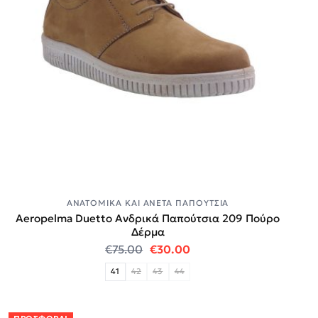
ΑΝΑΤΟΜΙΚΆ ΚΑΙ ΆΝΕΤΑ ΠΑΠΟΎΤΣΙΑ
Aeropelma Duetto Ανδρικά Παπούτσια 209 Πούρο
Δέρμα
Original price was: €75.00.
Η τρέχουσα τιμή είναι:
€
75.00
€
30.00
41
42
43
44