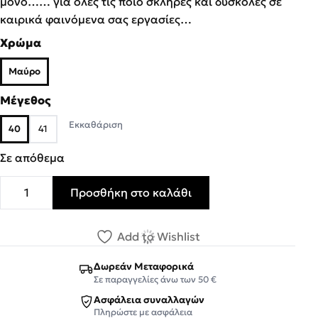
μόνο…… για όλες τις ποιο σκληρές και δύσκολες σε
καιρικά φαινόμενα σας εργασίες…
Χρώμα
Μαύρο
Μέγεθος
Εκκαθάριση
40
41
Σε απόθεμα
Προσθήκη στο καλάθι
Aeropelma Duetto Ανδρικά Αρβυλάκια Στρατιωτικά 404 
Add to Wishlist
Δωρεάν Μεταφορικά
Σε παραγγελίες άνω των 50 €
Ασφάλεια συναλλαγών
Πληρώστε με ασφάλεια