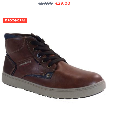
Original price was: €59.00.
Η τρέχουσα τιμή είναι:
€
59.00
€
29.00
ΠΡΟΣΦΟΡΆ!