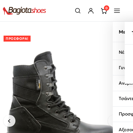
Μετάβαση στο περιεχόμενο
0
Μενο
ΠΡΟΣΦΟΡΆ!
Νέες 
Γυναι
Ανδρι
Τσάντ
Προσφ
Αξεσο