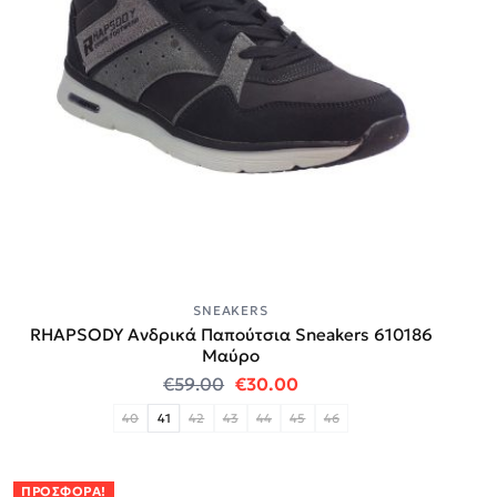
SNEAKERS
RHAPSODY Ανδρικά Παπούτσια Sneakers 610186
Mαύρο
Original price was: €59.00.
Η τρέχουσα τιμή είναι:
€
59.00
€
30.00
40
41
42
43
44
45
46
ΠΡΟΣΦΟΡΆ!