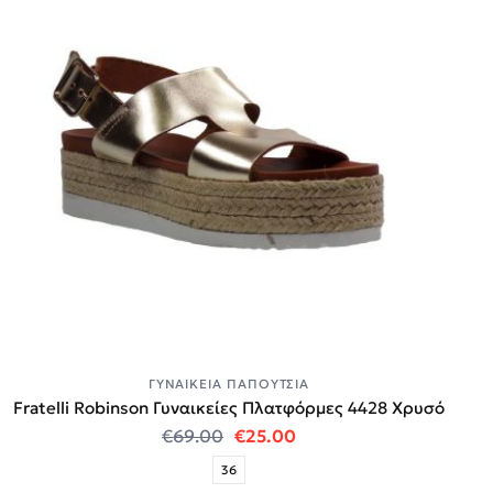
ΓΥΝΑΙΚΕΊΑ ΠΑΠΟΎΤΣΙΑ
Fratelli Robinson Γυναικείες Πλατφόρμες 4428 Χρυσό
Original price was: €69.00.
Η τρέχουσα τιμή είναι:
€
69.00
€
25.00
36