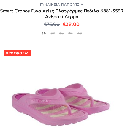
ΓΥΝΑΙΚΕΊΑ ΠΑΠΟΎΤΣΙΑ
Smart Cronos Γυναικείες Πλατφόρμες Πέδιλα 6881-3539
Ανθρακί Δέρμα
Original price was: €75.00.
Η τρέχουσα τιμή είναι:
€
75.00
€
29.00
36
37
38
39
40
ΠΡΟΣΦΟΡΆ!