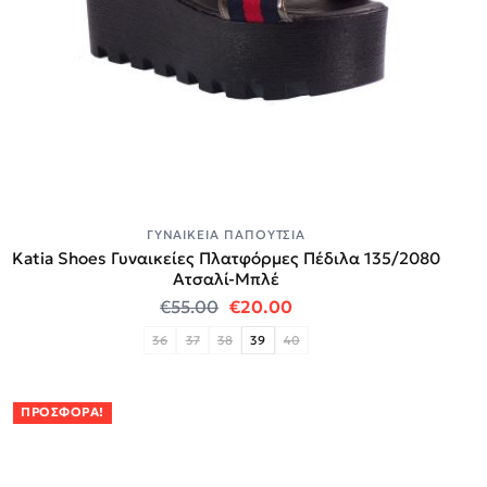
ΓΥΝΑΙΚΕΊΑ ΠΑΠΟΎΤΣΙΑ
Katia Shoes Γυναικείες Πλατφόρμες Πέδιλα 135/2080
Ατσαλί-Μπλέ
Original price was: €55.00.
Η τρέχουσα τιμή είναι:
€
55.00
€
20.00
36
37
38
39
40
ΠΡΟΣΦΟΡΆ!