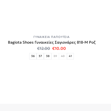
ΓΥΝΑΙΚΕΊΑ ΠΑΠΟΎΤΣΙΑ
Bagiota Shoes Γυναικείες Σαγιονάρες 818-Μ Ροζ
Original price was: €12.00.
Η τρέχουσα τιμή είναι:
€
12.00
€
10.00
36
37
38
39
40
41