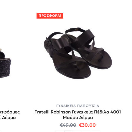
ΠΡΟΣΦΟΡΆ!
Α
ΓΥΝΑΙΚΕΊΑ ΠΑΠΟΎΤΣΙΑ
λατφόρμες
Fratelli Robinson Γυναικεία Πέδιλα 4001
ί Δέρμα
Μαύρο Δέρμα
price was: €75.00.
 τρέχουσα τιμή είναι: €29.00.
Original price was: €4
Η τρέχουσα τιμή
€
49.00
€
30.00