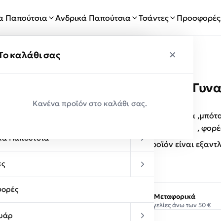
ία Παπούτσια
Ανδρικά Παπούτσια
Τσάντες
Προσφορές
×
×
ύ
Το καλάθι σας
Envie Shoes Γυν
Παραλαβές
Μαύρο
Κανένα προϊόν στο καλάθι σας.
κεία Παπούτσια
Γυναικεία παπούτσια ,μπότ
τακούνι 6 πόντους . , φορέ
κά Παπούτσια
Αυτό το προϊόν είναι εξαντ
ες
ορές
Δωρεάν Μεταφορικά
Σε παραγγελίες άνω των 50 €
υάρ