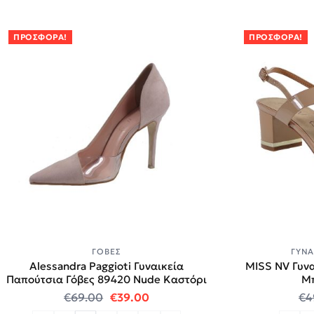
ΠΡΟΣΦΟΡΆ!
ΠΡΟΣΦΟΡΆ!
ΓΌΒΕΣ
ΓΥΝΑ
Alessandra Paggioti Γυναικεία
MISS NV Γυνα
Παπούτσια Γόβες 89420 Νude Καστόρι
Μπ
Original price was: €69.00.
Η τρέχουσα τιμή είναι: €39.00
€
69.00
€
39.00
€
4