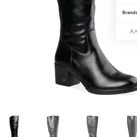
Brand
Λ