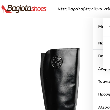
Μετάβαση στο περιεχόμενο
Νέες Παραλαβές
Γυναικε
Μενο
Νέες 
Γυναι
Ανδρι
Τσάντ
Προσφ
Αξεσο