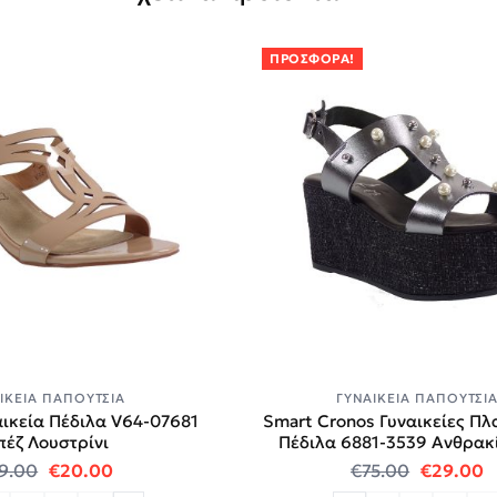
ΠΡΟΣΦΟΡΆ!
ΙΚΕΊΑ ΠΑΠΟΎΤΣΙΑ
ΓΥΝΑΙΚΕΊΑ ΠΑΠΟΎΤΣΙ
ικεία Πέδιλα V64-07681
Smart Cronos Γυναικείες Π
έζ Λουστρίνι
Πέδιλα 6881-3539 Ανθρακ
.
Original price was: €49.00.
Η τρέχουσα τιμή είναι: €20.00.
Original 
Η
9.00
€
20.00
€
75.00
€
29.00