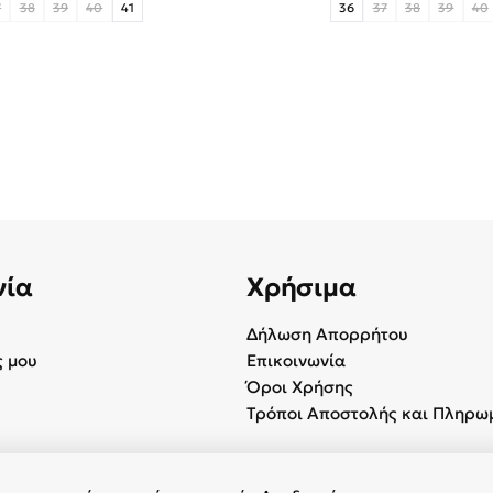
7
38
39
40
41
36
37
38
39
40
νία
Χρήσιμα
Δήλωση Απορρήτου
 μου
Επικοινωνία
Όροι Χρήσης
Τρόποι Αποστολής και Πληρω