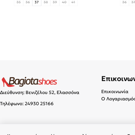
35
36
37
38
39
40
41
36
3
Επικοινω
Επικοινωνία
Διεύθυνση: Βενιζέλου 52, Ελασσόνα
Ο Λογαριασμός
Τηλέφωνο:
24930 25166