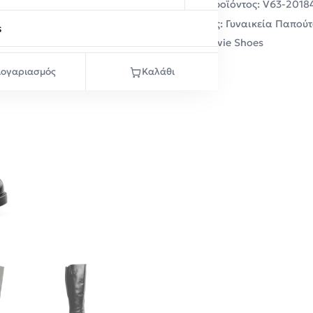
Κωδικός προϊόντος:
V63-2018
Κατηγορίες:
Γυναικεία Παπούτ
s
Μάρκα:
Envie Shoes
ογαριασμός
Καλάθι