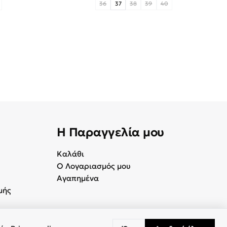
36
37
38
39
40
Η Παραγγελία μου
Καλάθι
Ο Λογαριασμός μου
Αγαπημένα
μής