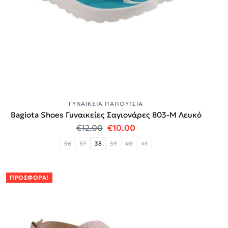
ΓΥΝΑΙΚΕΊΑ ΠΑΠΟΎΤΣΙΑ
Bagiota Shoes Γυναικείες Σαγιονάρες 803-Μ Λευκό
Original price was: €12.00.
Η τρέχουσα τιμή είναι:
€
12.00
€
10.00
36
37
38
39
40
41
ΠΡΟΣΦΟΡΆ!