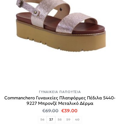
ΓΥΝΑΙΚΕΊΑ ΠΑΠΟΎΤΣΙΑ
Commanchero Γυναικείες Πλατφόρμες Πέδιλα 5440-
9227 Mπρονζέ Μεταλικό Δέρμα
Original price was: €69.00.
Η τρέχουσα τιμή είναι:
€
69.00
€
39.00
36
37
38
39
40