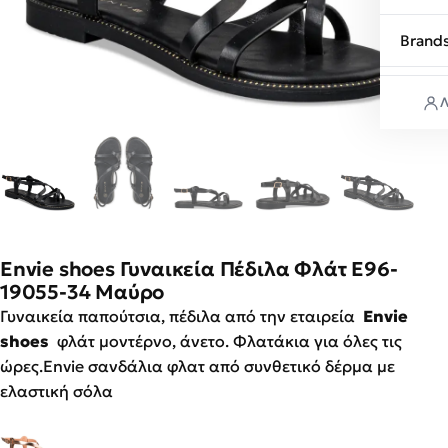
Brand
Λ
Envie shoes Γυναικεία Πέδιλα Φλάτ E96-
19055-34 Μαύρο
Γυναικεία παπούτσια, πέδιλα από την εταιρεία
Envie
shoes
φλάτ μοντέρνο, άνετο. Φλατάκια για όλες τις
ώρες.Envie σανδάλια φλατ από συνθετικό δέρμα με
ελαστική σόλα