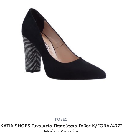
ΓΌΒΕΣ
KATIA SHOES Γυναικεία Παπούτσια Γόβες Κ/ΓΟΒΑ/4972
Μαύρο Καστόρι