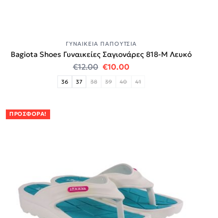
ΓΥΝΑΙΚΕΊΑ ΠΑΠΟΎΤΣΙΑ
Bagiota Shoes Γυναικείες Σαγιονάρες 818-Μ Λευκό
Original price was: €12.00.
Η τρέχουσα τιμή είναι:
€
12.00
€
10.00
36
37
38
39
40
41
ΠΡΟΣΦΟΡΆ!