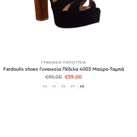
ΓΥΝΑΙΚΕΊΑ ΠΑΠΟΎΤΣΙΑ
Fardoulis shoes Γυναικεία Πέδιλα 4003 Μαύρο-Ταμπά
Original price was: €95.00.
Η τρέχουσα τιμή είναι:
€
95.00
€
39.00
36
37
38
39
40