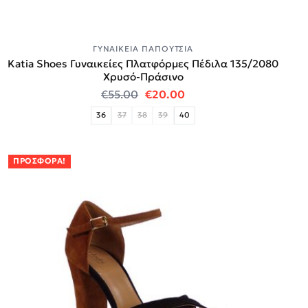
ΓΥΝΑΙΚΕΊΑ ΠΑΠΟΎΤΣΙΑ
Katia Shoes Γυναικείες Πλατφόρμες Πέδιλα 135/2080
Χρυσό-Πράσινο
Original price was: €55.00.
Η τρέχουσα τιμή είναι:
€
55.00
€
20.00
36
37
38
39
40
ΠΡΟΣΦΟΡΆ!