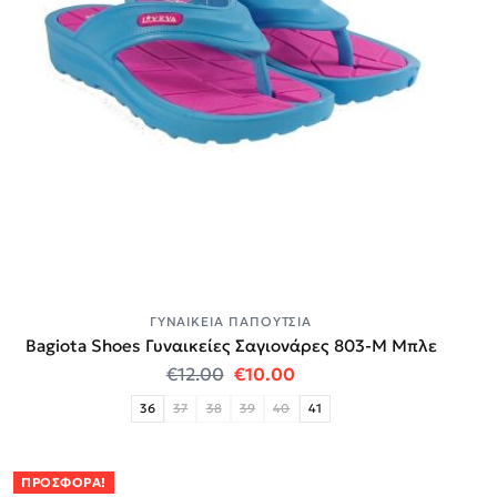
ΓΥΝΑΙΚΕΊΑ ΠΑΠΟΎΤΣΙΑ
Bagiota Shoes Γυναικείες Σαγιονάρες 803-Μ Μπλε
Original price was: €12.00.
Η τρέχουσα τιμή είναι:
€
12.00
€
10.00
36
37
38
39
40
41
ΠΡΟΣΦΟΡΆ!