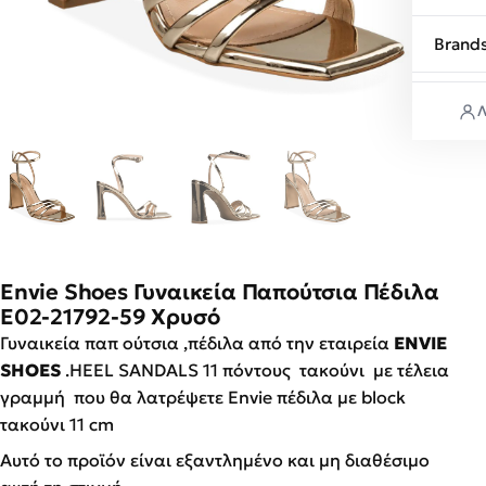
Brand
Λ
Envie Shoes Γυναικεία Παπούτσια Πέδιλα
E02-21792-59 Χρυσό
Γυναικεία παπ ούτσια ,πέδιλα από την εταιρεία
ENVIE
SHOES
.HEEL SANDALS 11 πόντους τακούνι με τέλεια
γραμμή που θα λατρέψετε Envie πέδιλα με block
τακούνι 11 cm
Αυτό το προϊόν είναι εξαντλημένο και μη διαθέσιμο