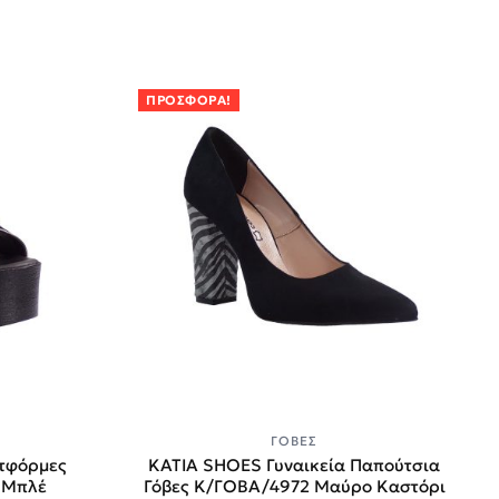
ΠΡΟΣΦΟΡΆ!
Α
ΓΌΒΕΣ
ατφόρμες
KATIA SHOES Γυναικεία Παπούτσια
-Μπλέ
Γόβες Κ/ΓΟΒΑ/4972 Μαύρο Καστόρι