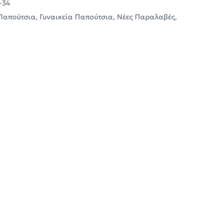
-34
 Παπούτσια
,
Γυναικεία Παπούτσια
,
Νέες Παραλαβές
,