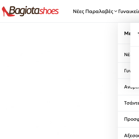
Μετάβαση στο περιεχόμενο
Νέες Παραλαβές
Γυναικε
Μενο
Νέες 
Γυναι
Ανδρι
Τσάντ
Προσφ
Αξεσο