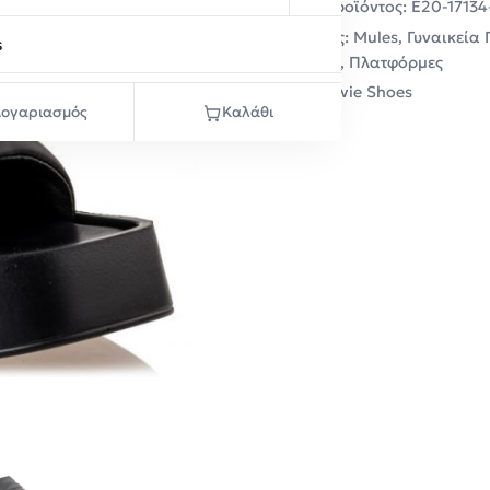
Κωδικός προϊόντος:
E20-17134
Κατηγορίες:
Mules
,
Γυναικεία
s
Παντόφλες
,
Πλατφόρμες
Μάρκα:
Envie Shoes
ογαριασμός
Καλάθι