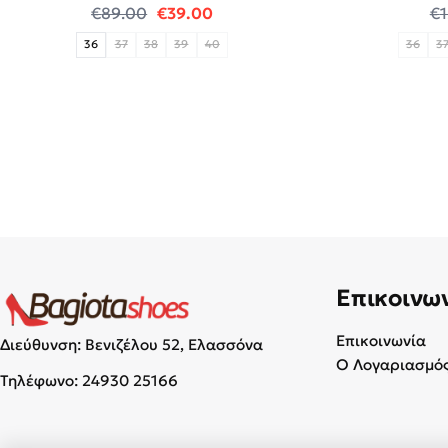
Original price was: €89.00.
Η τρέχουσα τιμή είναι: €39.00
€
89.00
€
39.00
€
36
37
38
39
40
36
3
Επικοινω
Επικοινωνία
Διεύθυνση: Βενιζέλου 52, Ελασσόνα
Ο Λογαριασμός
Τηλέφωνο:
24930 25166