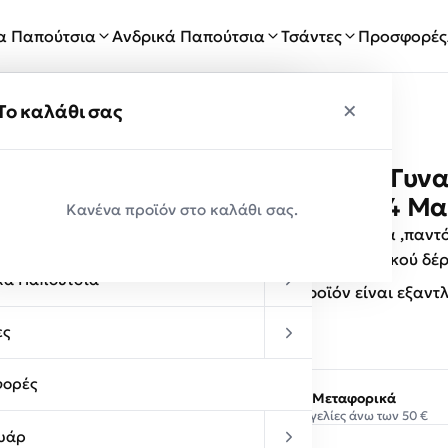
ία Παπούτσια
Ανδρικά Παπούτσια
Τσάντες
Προσφορές
×
×
ύ
Το καλάθι σας
Envie Shoes Γυν
Παραλαβές
E20-17134-34 Μ
Κανένα προϊόν στο καλάθι σας.
κεία Παπούτσια
Γυναικεία παπούτσια ,παντ
ύψους 6 cm. συνθετικού δέ
κά Παπούτσια
Αυτό το προϊόν είναι εξαντ
ες
ορές
Δωρεάν Μεταφορικά
Σε παραγγελίες άνω των 50 €
υάρ