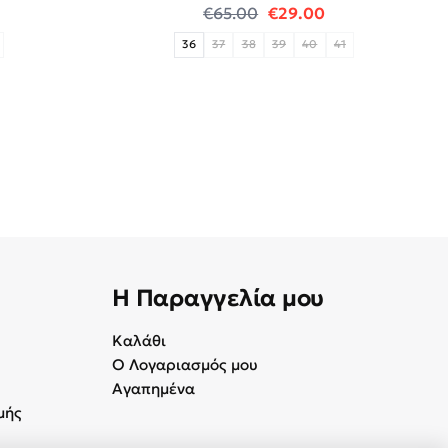
 price was: €55.00.
 τρέχουσα τιμή είναι: €20.00.
Original price was: €65
Η τρέχουσα τιμή
€
65.00
€
29.00
36
37
38
39
40
41
Η Παραγγελία μου
Καλάθι
Ο Λογαριασμός μου
Αγαπημένα
μής