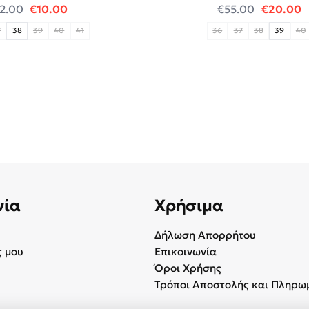
.
Original price was: €12.00.
Η τρέχουσα τιμή είναι: €10.00.
Original
Η
12.00
€
10.00
€
55.00
€
20.00
7
38
39
40
41
36
37
38
39
40
νία
Χρήσιμα
Δήλωση Απορρήτου
 μου
Επικοινωνία
Όροι Χρήσης
Τρόποι Αποστολής και Πληρω