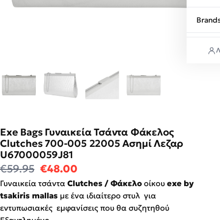
Brand
Λ
Exe Bags Γυναικεία Τσάντα Φάκελος
Clutches 700-005 22005 Ασημί Λεζαρ
U67000059J81
Original price was: €59.95.
Η τρέχουσα τιμή είναι: €48
€
59.95
€
48.00
Γυναικεία τσάντα
Clutches / Φάκελο
οίκου
exe by
tsakiris mallas
με ένα ιδιαίτερο στυλ για
εντυπωσιακές εμφανίσεις που θα συζητηθού
Εξαντλημένο