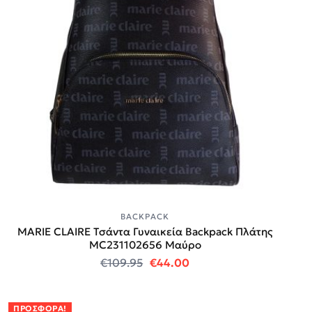
BACKPACK
MARIE CLAIRE Τσάντα Γυναικεία Backpack Πλάτης
MC231102656 Μαύρο
Original price was: €109.95.
Η τρέχουσα τιμή είναι
€
109.95
€
44.00
ΠΡΟΣΦΟΡΆ!