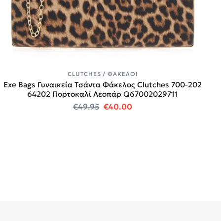
CLUTCHES / ΦΆΚΕΛΟΙ
Exe Bags Γυναικεία Τσάντα Φάκελος Clutches 700-202
64202 Πορτοκαλί Λεοπάρ Q67002029711
Original price was: €49.95.
Η τρέχουσα τιμή είναι:
€
49.95
€
40.00