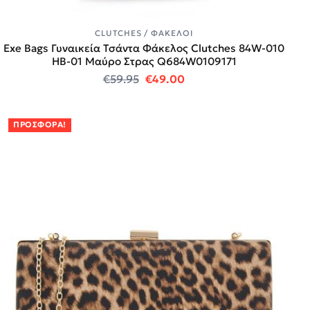
CLUTCHES / ΦΆΚΕΛΟΙ
Exe Bags Γυναικεία Τσάντα Φάκελος Clutches 84W-010
HB-01 Μαύρο Στρας Q684W0109171
Original price was: €59.95.
Η τρέχουσα τιμή είναι:
€
59.95
€
49.00
ΠΡΟΣΦΟΡΆ!