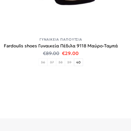
ΓΥΝΑΙΚΕΊΑ ΠΑΠΟΎΤΣΙΑ
Fardoulis shoes Γυναικεία Πέδιλα 9118 Μαύρο-Ταμπά
Original price was: €89.00.
Η τρέχουσα τιμή είναι:
€
89.00
€
29.00
36
37
38
39
40