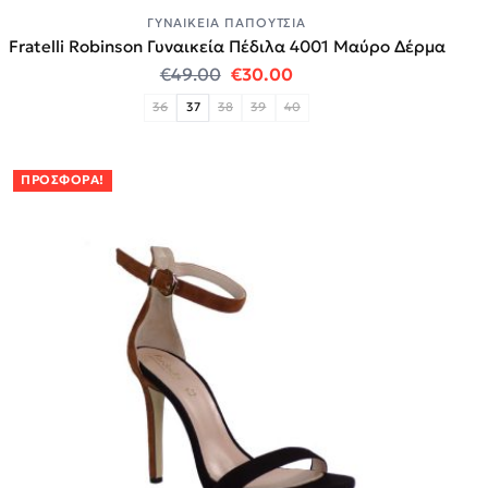
ΓΥΝΑΙΚΕΊΑ ΠΑΠΟΎΤΣΙΑ
Fratelli Robinson Γυναικεία Πέδιλα 4001 Μαύρο Δέρμα
Original price was: €49.00.
Η τρέχουσα τιμή είναι:
€
49.00
€
30.00
36
37
38
39
40
ΠΡΟΣΦΟΡΆ!