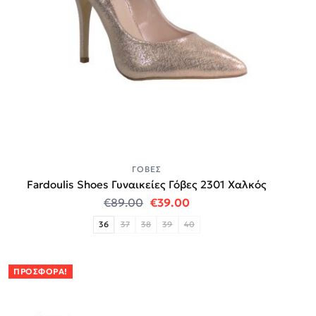
ΓΌΒΕΣ
Fardoulis Shoes Γυναικείες Γόβες 2301 Χαλκός
Original price was: €89.00.
Η τρέχουσα τιμή είναι:
€
89.00
€
39.00
36
37
38
39
40
ΠΡΟΣΦΟΡΆ!