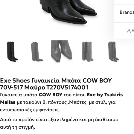
Brand
Λ
Exe Shoes Γυναικεία Μπότα COW BOY
70V-517 Μαύρο T270V5174001
Γυναικεία μπότα
COW BOY
του οίκου
Exe by Tsakiris
Mallas
με τακούνι 8, πόντους .Mπότες με στυλ, για
εντυπωσιακές εμφανίσεις.
Αυτό το προϊόν είναι εξαντλημένο και μη διαθέσιμο
αυτή τη στιγμή.