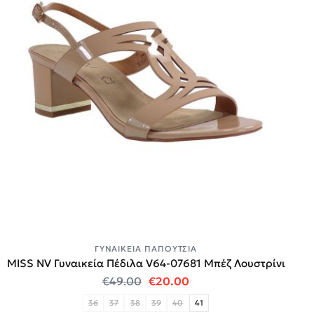
ΓΥΝΑΙΚΕΊΑ ΠΑΠΟΎΤΣΙΑ
MISS NV Γυναικεία Πέδιλα V64-07681 Μπέζ Λουστρίνι
Original price was: €49.00.
Η τρέχουσα τιμή είναι
€
49.00
€
20.00
36
37
38
39
40
41