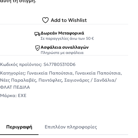
αυτή τη στιγμή.
Add to Wishlist
Δωρεάν Μεταφορικά
Σε παραγγελίες άνω των 50 €
Ασφάλεια συναλλαγών
Πληρώστε με ασφάλεια
Κωδικός προϊόντος:
S477B05310D6
Κατηγορίες:
Γυναικεία Παπούτσια
,
Γυναικεία Παπούτσια
,
Νέες Παραλαβές
,
Παντόφλες
,
Σαγιονάρες / Σανδάλια/
ΦΛΑΤ ΠΕΔΙΛΑ
Μάρκα:
EXE
Περιγραφή
Επιπλέον πληροφορίες