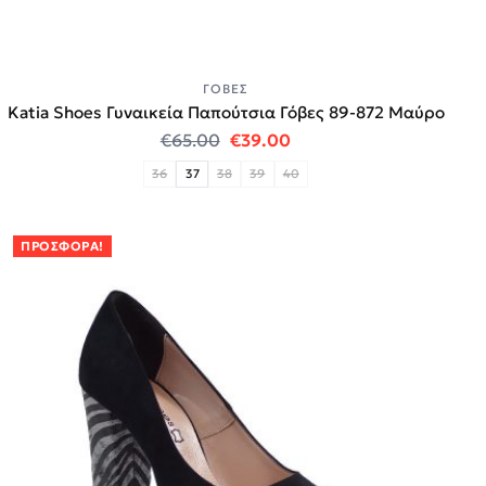
ΓΌΒΕΣ
Katia Shoes Γυναικεία Παπούτσια Γόβες 89-872 Μαύρο
Original price was: €65.00.
Η τρέχουσα τιμή είναι:
€
65.00
€
39.00
36
37
38
39
40
ΠΡΟΣΦΟΡΆ!