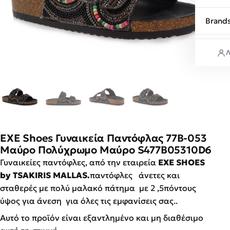
Brand
Λ
EXE Shoes Γυναικεία Παντόφλας 77B-053
Μαύρο Πολύχρωμο Μαύρο S477B05310D6
Γυναικείες παντόφλες, από την εταιρεία
EXE SHOES
by TSAKIRIS MALLAS.
παντόφλες άνετες και
σταθερές με πολύ μαλακό πάτημα με 2 ,5πόντους
ύψος για άνεση για όλες τις εμφανίσεις σας..
Αυτό το προϊόν είναι εξαντλημένο και μη διαθέσιμο