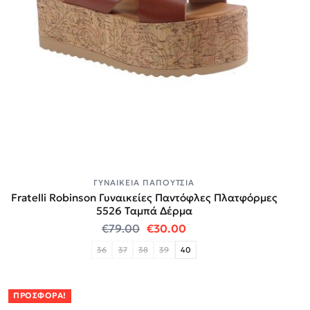
ΓΥΝΑΙΚΕΊΑ ΠΑΠΟΎΤΣΙΑ
Fratelli Robinson Γυναικείες Παντόφλες Πλατφόρμες
5526 Ταμπά Δέρμα
Original price was: €79.00.
Η τρέχουσα τιμή είναι:
€
79.00
€
30.00
36
37
38
39
40
ΠΡΟΣΦΟΡΆ!