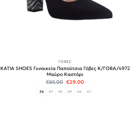
ΓΌΒΕΣ
KATIA SHOES Γυναικεία Παπούτσια Γόβες Κ/ΓΟΒΑ/4972
Μαύρο Καστόρι
Original price was: €65.00.
Η τρέχουσα τιμή είναι:
€
65.00
€
29.00
36
37
38
39
40
41