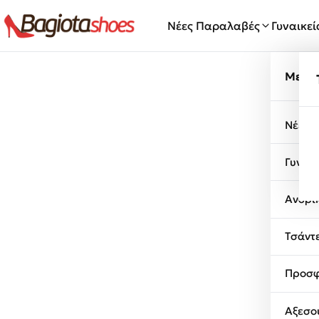
Μετάβαση στο περιεχόμενο
Νέες Παραλαβές
Γυναικε
Μενο
Νέες 
Γυναι
Ανδρι
Τσάντ
Προσφ
Αξεσο