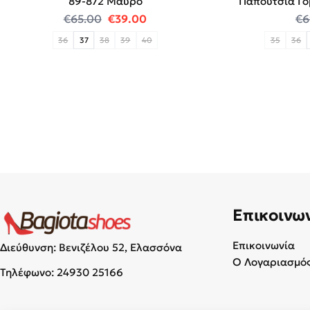
89-872 Μαύρο
Παπούτσια Γό
Original price was: €65.00.
Η τρέχουσα τιμή είναι: €39.00
€
65.00
€
39.00
€
6
36
37
38
39
40
35
36
Επικοινω
Επικοινωνία
Διεύθυνση: Βενιζέλου 52, Ελασσόνα
Ο Λογαριασμός
Τηλέφωνο:
24930 25166