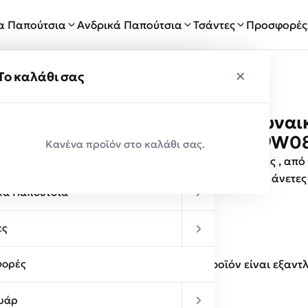
ία Παπούτσια
Ανδρικά Παπούτσια
Τσάντες
Προσφορές
×
×
ύ
Το καλάθι σας
EXE Shoes Γυναι
Παραλαβές
Μαύρο U439W08
Κανένα προϊόν στο καλάθι σας.
κεία Παπούτσια
Γυναικείες παντόφλες , από
MALLAS
.Παντόφλες άνετες
κά Παπούτσια
ες
Αυτό το προϊόν είναι εξαντ
ορές
υάρ