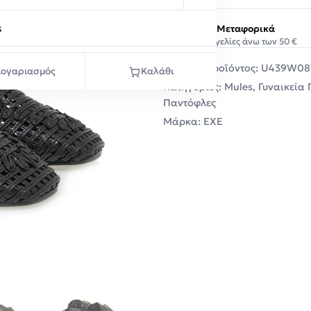
s
Δωρεάν Μεταφορικά
Σε παραγγελίες άνω των 50 €
Κωδικός προϊόντος:
U439W08
ογαριασμός
Καλάθι
Κατηγορίες:
Mules
,
Γυναικεία
Παντόφλες
Μάρκα:
EXE