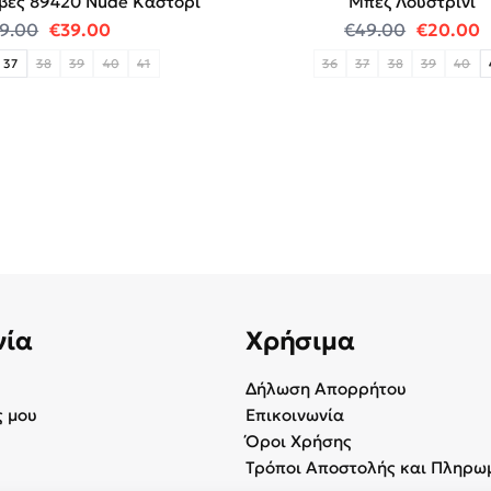
βες 89420 Νude Καστόρι
Μπέζ Λουστρίνι
.
Original price was: €69.00.
Η τρέχουσα τιμή είναι: €39.00.
Original
Η
9.00
€
39.00
€
49.00
€
20.00
37
38
39
40
41
36
37
38
39
40
νία
Χρήσιμα
Δήλωση Απορρήτου
 μου
Επικοινωνία
Όροι Χρήσης
Τρόποι Αποστολής και Πληρω