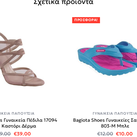
Σχετικά προϊόντα
ΠΡΟΣΦΟΡΆ!
ΙΚΕΊΑ ΠΑΠΟΎΤΣΙΑ
ΓΥΝΑΙΚΕΊΑ ΠΑΠΟΎΤΣΙ
es Γυναικεία Πέδιλα 17094
Bagiota Shoes Γυναικείες Σ
 Καστόρι Δέρμα
803-Μ Μπλε
0.
Original price was: €89.00.
Η τρέχουσα τιμή είναι: €39.00.
Original
Η
9.00
€
39.00
€
12.00
€
10.00