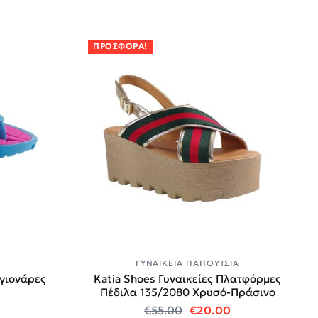
ΠΡΟΣΦΟΡΆ!
Α
ΓΥΝΑΙΚΕΊΑ ΠΑΠΟΎΤΣΙΑ
αγιονάρες
Katia Shoes Γυναικείες Πλατφόρμες
Πέδιλα 135/2080 Χρυσό-Πράσινο
 price was: €12.00.
 τρέχουσα τιμή είναι: €10.00.
Original price was: €55
Η τρέχουσα τιμή
€
55.00
€
20.00