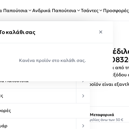
ία Παπούτσια
Ανδρικά Παπούτσια
Τσάντες
Προσφορές
×
×
ύ
Το καλάθι σας
EXE Shoes Πέδιλ
Παραλαβές
Glitter S470083
Κανένα προϊόν στο καλάθι σας.
κεία Παπούτσια
Γυναίκεια παπούτσια από 
εντυπωσιάζετε στις εξόδου
κά Παπούτσια
Αυτό το προϊόν είναι εξαντ
ες
ορές
Δωρεάν Μεταφορικά
Σε παραγγελίες άνω των 50 €
υάρ