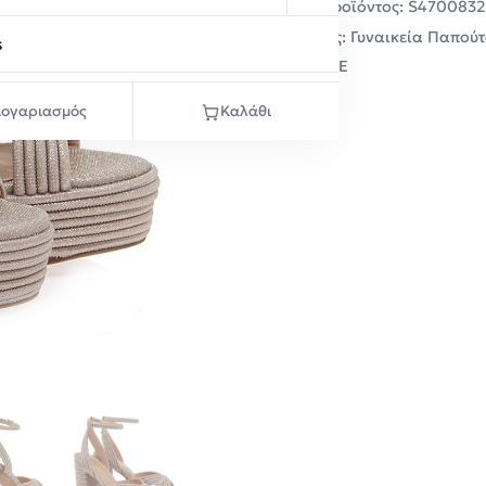
Κωδικός προϊόντος:
S4700832
Κατηγορίες:
Γυναικεία Παπούτ
s
Μάρκα:
EXE
ογαριασμός
Καλάθι