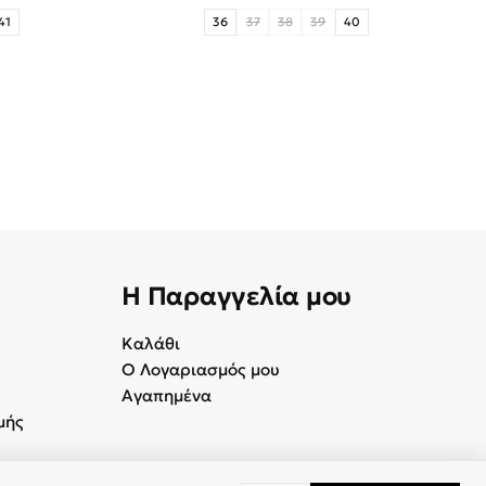
41
36
37
38
39
40
Η Παραγγελία μου
Καλάθι
Ο Λογαριασμός μου
Αγαπημένα
μής