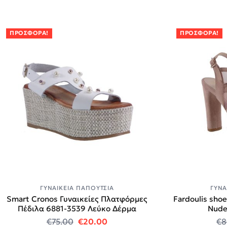
ΠΡΟΣΦΟΡΆ!
ΠΡΟΣΦΟΡΆ!
ΓΥΝΑΙΚΕΊΑ ΠΑΠΟΎΤΣΙΑ
ΓΥΝΑ
Smart Cronos Γυναικείες Πλατφόρμες
Fardoulis sho
Πέδιλα 6881-3539 Λεύκο Δέρμα
Nude
Original price was: €75.00.
Η τρέχουσα τιμή είναι: €20.0
€
75.00
€
20.00
€
8