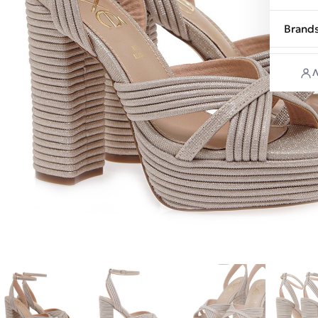
Brand
Λ