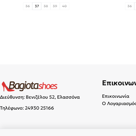
36
37
38
39
40
36
Επικοινω
Επικοινωνία
Διεύθυνση: Βενιζέλου 52, Ελασσόνα
Ο Λογαριασμός
Τηλέφωνο:
24930 25166