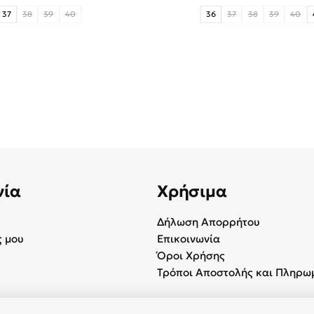
37
38
39
40
36
37
38
39
40
νία
Χρήσιμα
Δήλωση Απορρήτου
 μου
Επικοινωνία
Όροι Χρήσης
Τρόποι Αποστολής και Πληρω