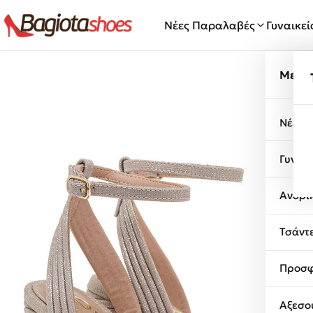
Μετάβαση στο περιεχόμενο
Νέες Παραλαβές
Γυναικε
Μενο
Νέες 
Γυναι
Ανδρι
Τσάντ
Προσφ
Αξεσο