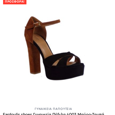
ΠΡΟΣΦΟΡΆ!
ΓΥΝΑΙΚΕΊΑ ΠΑΠΟΎΤΣΙΑ
Fardoulis shoes Γυναικεία Πέδιλα 4003 Μαύρο-Ταμπά