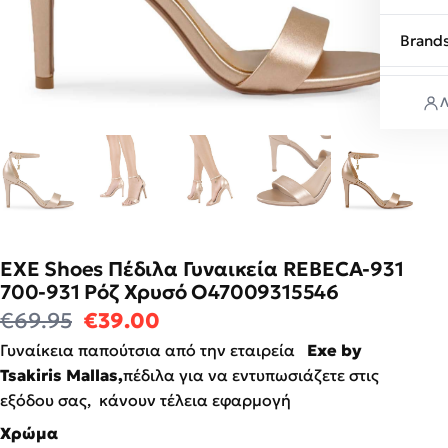
Brand
Λ
EXE Shoes Πέδιλα Γυναικεία REBECA-931
700-931 Ρόζ Χρυσό O47009315546
Original price was: €69.95.
Η τρέχουσα τιμή είναι: €39
€
69.95
€
39.00
Γυναίκεια παπούτσια από την εταιρεία
Exe by
Tsakiris Mallas,
πέδιλα για να εντυπωσιάζετε στις
εξόδου σας, κάνουν τέλεια εφαρμογή
Χρώμα