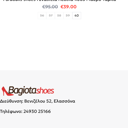
Original price was: €95.00.
Η τρέχουσα τιμή είναι:
€
95.00
€
39.00
36
37
38
39
40
Διεύθυνση: Βενιζέλου 52, Ελασσόνα
Τηλέφωνο:
24930 25166