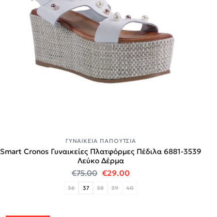
ΓΥΝΑΙΚΕΊΑ ΠΑΠΟΎΤΣΙΑ
Smart Cronos Γυναικείες Πλατφόρμες Πέδιλα 6881-3539
Λεύκο Δέρμα
Original price was: €75.00.
Η τρέχουσα τιμή είναι:
€
75.00
€
29.00
36
37
38
39
40