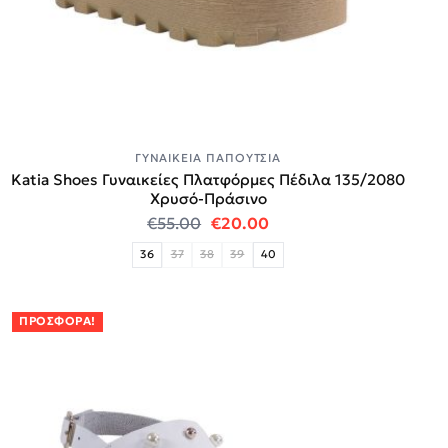
ΓΥΝΑΙΚΕΊΑ ΠΑΠΟΎΤΣΙΑ
Katia Shoes Γυναικείες Πλατφόρμες Πέδιλα 135/2080
Χρυσό-Πράσινο
Original price was: €55.00.
Η τρέχουσα τιμή είναι:
€
55.00
€
20.00
36
37
38
39
40
ΠΡΟΣΦΟΡΆ!