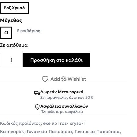
Ροζ-Χρυσό
Μέγεθος
Εκκαθάριση
41
Σε απόθεμα
Προσθήκη στο καλάθι
EXE Shoes Πέδιλα Γυναικεία REBECA-931 700-931 Ρόζ Χ
Add to Wishlist
Δωρεάν Μεταφορικά
Σε παραγγελίες άνω των 50 €
Ασφάλεια συναλλαγών
Πληρώστε με ασφάλεια
Κωδικός προϊόντος:
exe 931 roz- xryso-1
Κατηγορίες:
Γυναικεία Παπούτσια
,
Γυναικεία Παπούτσια
,