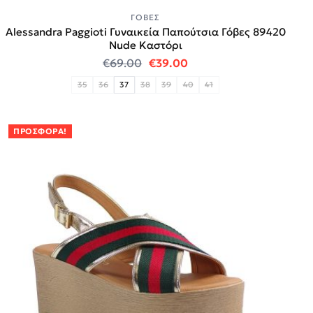
ΓΌΒΕΣ
Alessandra Paggioti Γυναικεία Παπούτσια Γόβες 89420
Νude Καστόρι
Original price was: €69.00.
Η τρέχουσα τιμή είναι:
€
69.00
€
39.00
35
36
37
38
39
40
41
ΠΡΟΣΦΟΡΆ!