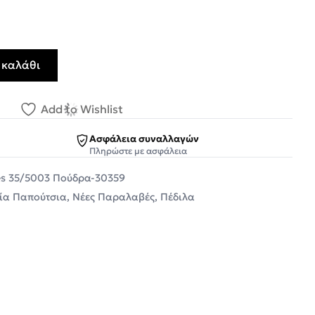
 καλάθι
ιλα 35/5003 Πούδρα Καστόρι ποσότητα
Add to Wishlist
Ασφάλεια συναλλαγών
Πληρώστε με ασφάλεια
es 35/5003 Πούδρα-30359
εία Παπούτσια
,
Νέες Παραλαβές
,
Πέδιλα