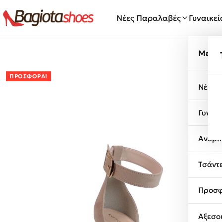
Μετάβαση στο περιεχόμενο
Νέες Παραλαβές
Γυναικε
Μενο
ΠΡΟΣΦΟΡΆ!
Νέες 
Γυναι
Ανδρι
Τσάντ
Προσφ
Αξεσο