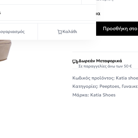
40
s
Σε απόθεμα
Προσθήκη στο
Katia Shoes Γυναικεία Πέδ
ογαριασμός
Καλάθι
Δωρεάν Μεταφορικά
Σε παραγγελίες άνω των 50 €
Κωδικός προϊόντος:
Katia sho
Κατηγορίες:
Peeptoes
,
Γυναικ
Μάρκα:
Katia Shoes