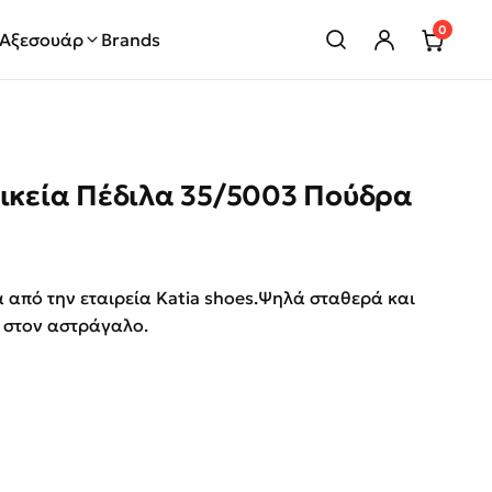
0
Αξεσουάρ
Brands
αικεία Πέδιλα 35/5003 Πούδρα
rice was: €69.00.
τρέχουσα τιμή είναι: €30.00.
α από την εταιρεία Katia shoes.Ψηλά σταθερά και
 στον αστράγαλο.