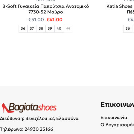
B-Soft Γυναικεία Παπούτσια Aνατομικό
Katia Shoes
7730-52 Μαύρο
Πέδ
Original price was: €51.00.
Η τρέχουσα τιμή είναι: €41.00
€
51.00
€
41.00
€
4
36
37
38
39
40
41
36
Επικοινω
Επικοινωνία
Διεύθυνση: Βενιζέλου 52, Ελασσόνα
Ο Λογαριασμός
Τηλέφωνο:
24930 25166