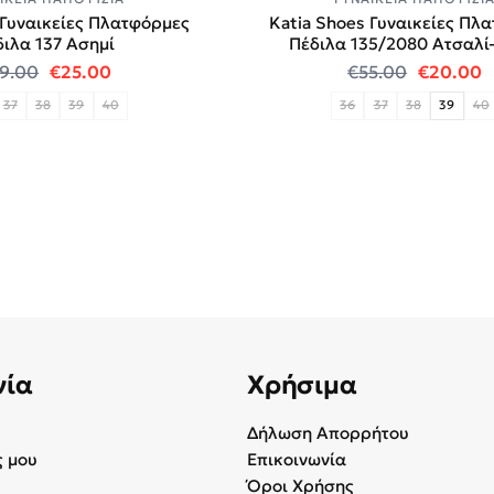
 Γυναικείες Πλατφόρμες
Katia Shoes Γυναικείες Πλ
ιλα 137 Ασημί
Πέδιλα 135/2080 Ατσαλί
.
Original price was: €49.00.
Η τρέχουσα τιμή είναι: €25.00.
Original
Η
9.00
€
25.00
€
55.00
€
20.00
37
38
39
40
36
37
38
39
40
νία
Χρήσιμα
Δήλωση Απορρήτου
 μου
Επικοινωνία
Όροι Χρήσης