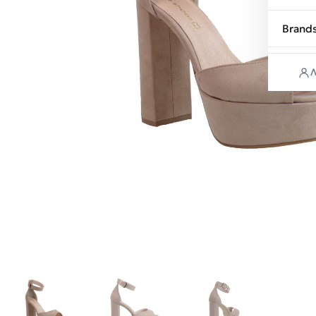
Brand
Λ