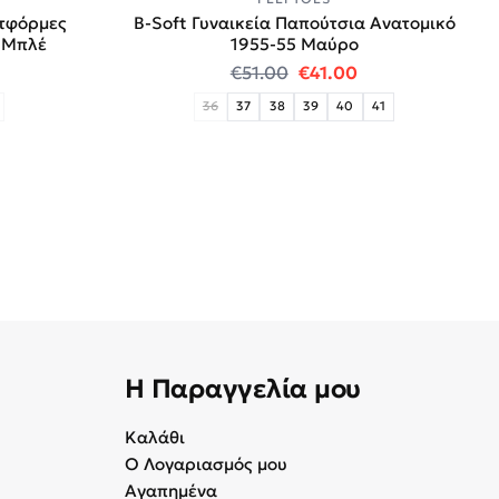
ατφόρμες
B-Soft Γυναικεία Παπούτσια Aνατομικό
-Μπλέ
1955-55 Μαύρο
 price was: €55.00.
 τρέχουσα τιμή είναι: €20.00.
Original price was: €51
Η τρέχουσα τιμή
€
51.00
€
41.00
36
37
38
39
40
41
Η Παραγγελία μου
Καλάθι
Ο Λογαριασμός μου
Αγαπημένα