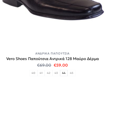
ΑΝΔΡΙΚΆ ΠΑΠΟΎΤΣΙΑ
Vero Shoes Παπούτσια Αντρικά 128 Μαύρο Δέρμα
Original price was: €69.00.
Η τρέχουσα τιμή είναι:
€
69.00
€
59.00
40
41
42
43
44
45