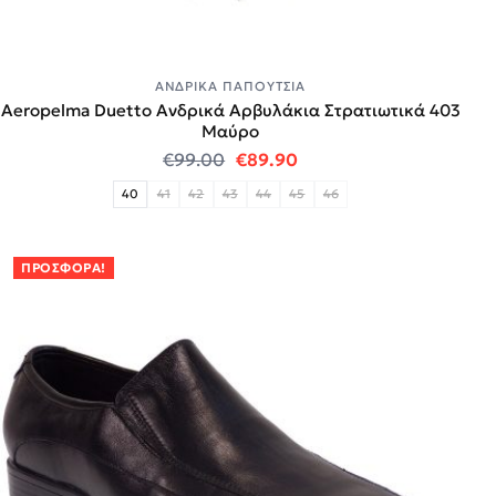
ΑΝΔΡΙΚΆ ΠΑΠΟΎΤΣΙΑ
Aeropelma Duetto Ανδρικά Αρβυλάκια Στρατιωτικά 403
Μαύρο
Original price was: €99.00.
Η τρέχουσα τιμή είναι:
€
99.00
€
89.90
40
41
42
43
44
45
46
ΠΡΟΣΦΟΡΆ!