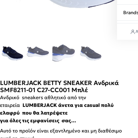
Brand
Λ
LUMBERJACK BETTY SNEAKER Ανδρικά
SMF8211-01 C27-CC001 Μπλέ
Ανδρικό sneakers αθλητικό από την
εταιρεία
LUMBERJACK άνετα για casual πολύ
ελαφρύ που θα λατρέψετε
για
όλες
τις
εμφανίσεις
σας…
Αυτό το προϊόν είναι εξαντλημένο και μη διαθέσιμο