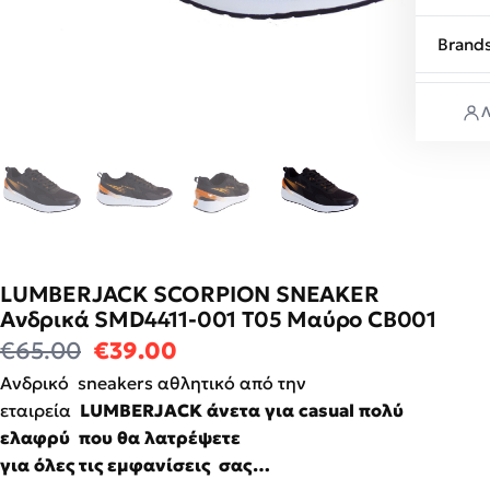
Brand
Λ
LUMBERJACK SCORPION SNEAKER
Ανδρικά SMD4411-001 Τ05 Μαύρο CB001
Original price was: €65.00.
Η τρέχουσα τιμή είναι: €3
€
65.00
€
39.00
Ανδρικό sneakers αθλητικό από την
εταιρεία
LUMBERJACK άνετα για casual πολύ
ελαφρύ που θα λατρέψετε
για
όλες
τις
εμφανίσεις
σας…