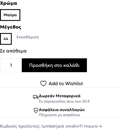
Χρώμα
Μαύρο
Μέγεθος
Εκκαθάριση
44
Σε απόθεμα
Προσθήκη στο καλάθι
LUMBERJACK SCORPION SNEAKER Ανδρικά SMD4411-001
Add to Wishlist
Δωρεάν Μεταφορικά
Σε παραγγελίες άνω των 50 €
Ασφάλεια συναλλαγών
Πληρώστε με ασφάλεια
Κωδικός προϊόντος:
lumberjack smd4411 mauro-4