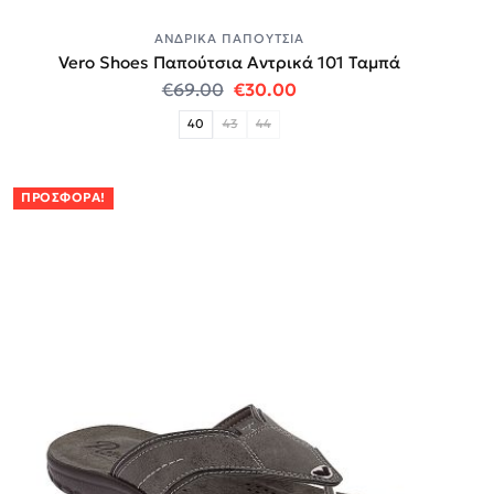
ΑΝΔΡΙΚΆ ΠΑΠΟΎΤΣΙΑ
Vero Shoes Παπούτσια Αντρικά 101 Ταμπά
Original price was: €69.00.
Η τρέχουσα τιμή είναι:
€
69.00
€
30.00
40
43
44
ΠΡΟΣΦΟΡΆ!