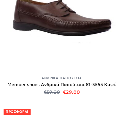
ΑΝΔΡΙΚΆ ΠΑΠΟΎΤΣΙΑ
Member shoes Ανδρικά Παπούτσια 81-3555 Καφέ
Original price was: €59.00.
Η τρέχουσα τιμή είναι:
€
59.00
€
29.00
ΠΡΟΣΦΟΡΆ!