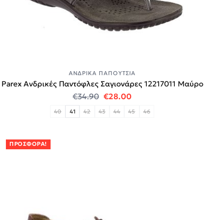
ΑΝΔΡΙΚΆ ΠΑΠΟΎΤΣΙΑ
Parex Ανδρικές Παντόφλες Σαγιονάρες 12217011 Μαύρο
Original price was: €34.90.
Η τρέχουσα τιμή είναι:
€
34.90
€
28.00
40
41
42
43
44
45
46
ΠΡΟΣΦΟΡΆ!