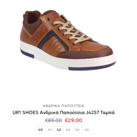
ΑΝΔΡΙΚΆ ΠΑΠΟΎΤΣΙΑ
UR1 SHOES Ανδρικά Παπούτσια J4257 Ταμπά
Original price was: €89.00.
Η τρέχουσα τιμή είναι:
€
89.00
€
29.00
40
41
42
43
44
45