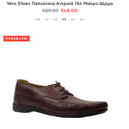
Vero Shoes Παπούτσια Αντρικά 164 Μαύρο Δέρμα
Original price was: €69.00.
Η τρέχουσα τιμή είναι:
€
69.00
€
48.00
40
41
42
43
44
45
ΠΡΟΣΦΟΡΆ!