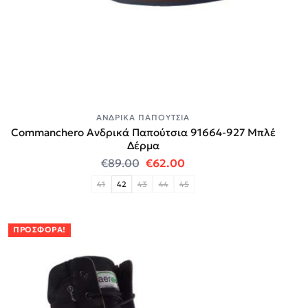
ΑΝΔΡΙΚΆ ΠΑΠΟΎΤΣΙΑ
Commanchero Ανδρικά Παπούτσια 91664-927 Μπλέ
Δέρμα
Original price was: €89.00.
Η τρέχουσα τιμή είναι:
€
89.00
€
62.00
41
42
43
44
45
ΠΡΟΣΦΟΡΆ!