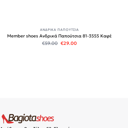
ΑΝΔΡΙΚΆ ΠΑΠΟΎΤΣΙΑ
Member shoes Ανδρικά Παπούτσια 81-3555 Καφέ
Original price was: €59.00.
Η τρέχουσα τιμή είναι:
€
59.00
€
29.00