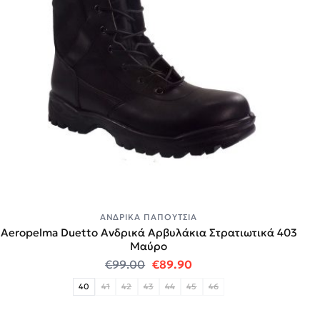
ΑΝΔΡΙΚΆ ΠΑΠΟΎΤΣΙΑ
Aeropelma Duetto Ανδρικά Αρβυλάκια Στρατιωτικά 403
Μαύρο
Original price was: €99.00.
Η τρέχουσα τιμή είναι:
€
99.00
€
89.90
40
41
42
43
44
45
46