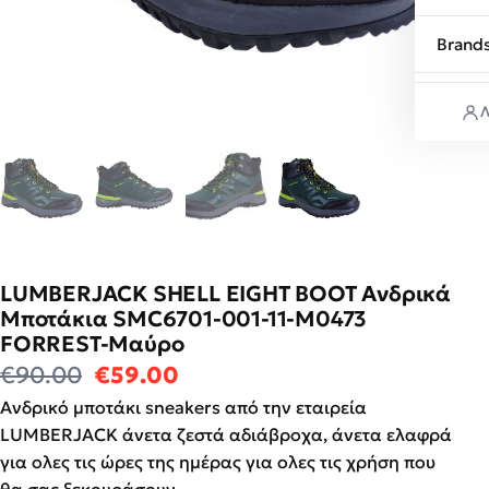
Brand
Λ
LUMBERJACK SHELL EIGHT BOOT Ανδρικά
Μποτάκια SMC6701-001-11-M0473
FORREST-Μαύρο
Original price was: €90.00.
Η τρέχουσα τιμή είναι: €5
€
90.00
€
59.00
Ανδρικό μποτάκι sneakers από την εταιρεία
LUMBERJACK άνετα ζεστά αδιάβροχα, άνετα ελαφρά
για ολες τις ώρες της ημέρας για ολες τις χρήση που
θα σας ξεκουράσουν .