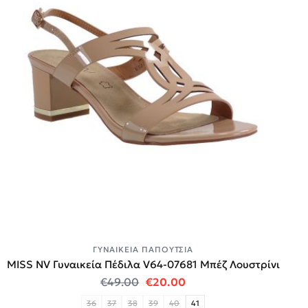
ΓΥΝΑΙΚΕΊΑ ΠΑΠΟΎΤΣΙΑ
MISS NV Γυναικεία Πέδιλα V64-07681 Μπέζ Λουστρίνι
Original price was: €49.00.
Η τρέχουσα τιμή είναι
€
49.00
€
20.00
36
37
38
39
40
41