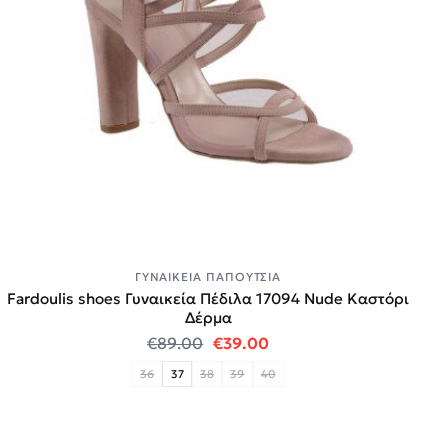
ΓΥΝΑΙΚΕΊΑ ΠΑΠΟΎΤΣΙΑ
Fardoulis shoes Γυναικεία Πέδιλα 17094 Nude Καστόρι
Δέρμα
Original price was: €89.00.
Η τρέχουσα τιμή είναι:
€
89.00
€
39.00
36
37
38
39
40