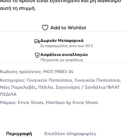
Αυτό το προϊόν είναι εξαντλημένο και μη διαθέσιμο
αυτή τη στιγμή.
Add to Wishlist
Δωρεάν Μεταφορικά
Σε παραγγελίες άνω των 50 €
Ασφάλεια συναλλαγών
Πληρώστε με ασφάλεια
Κωδικός προϊόντος:
M03-19883-34
Κατηγορίες:
Γυναικεία Παπούτσια
,
Γυναικεία Παπούτσια
,
Νέες Παραλαβές
,
Πέδιλα
,
Σαγιονάρες / Σανδάλια/ΦΛΑΤ
ΠΕΔΙΛΑ
Μάρκα:
Envie Shoes
,
Mairiboo by Envie Shoes
Περιγραφή
Επιπλέον πληροφορίες