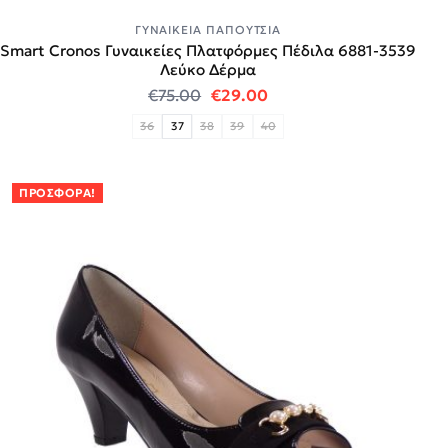
ΓΥΝΑΙΚΕΊΑ ΠΑΠΟΎΤΣΙΑ
Smart Cronos Γυναικείες Πλατφόρμες Πέδιλα 6881-3539
Λεύκο Δέρμα
Original price was: €75.00.
Η τρέχουσα τιμή είναι:
€
75.00
€
29.00
36
37
38
39
40
ΠΡΟΣΦΟΡΆ!