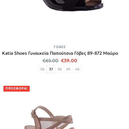
ΓΌΒΕΣ
Katia Shoes Γυναικεία Παπούτσια Γόβες 89-872 Μαύρο
Original price was: €65.00.
Η τρέχουσα τιμή είναι:
€
65.00
€
39.00
36
37
38
39
40
ΠΡΟΣΦΟΡΆ!