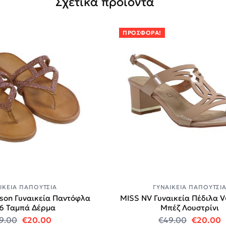
Σχετικά προϊόντα
ΠΡΟΣΦΟΡΆ!
ΙΚΕΊΑ ΠΑΠΟΎΤΣΙΑ
ΓΥΝΑΙΚΕΊΑ ΠΑΠΟΎΤΣΙ
inson Γυναικεία Παντόφλα
MISS NV Γυναικεία Πέδιλα 
6 Ταμπά Δέρμα
Μπέζ Λουστρίνι
0.
Original price was: €69.00.
Η τρέχουσα τιμή είναι: €20.00.
Original
Η
9.00
€
20.00
€
49.00
€
20.00