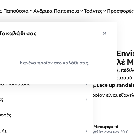
ία Παπούτσια
Ανδρικά Παπούτσια
Τσάντες
Προσφορές
×
×
ύ
Το καλάθι σας
Mairiboo by Envi
Παραλαβές
19971-38 Μπλέ M
Κανένα προϊόν στο καλάθι σας.
κεία Παπούτσια
Γυναικεία παπούτσια, πέδιλ
κατασκευής
με σχεδιασμό
κά Παπούτσια
εφαρμογή.
.Lace up sandal
Αυτό το προϊόν είναι εξαντ
ες
ορές
Δωρεάν Μεταφορικά
υάρ
Σε παραγγελίες άνω των 50 €