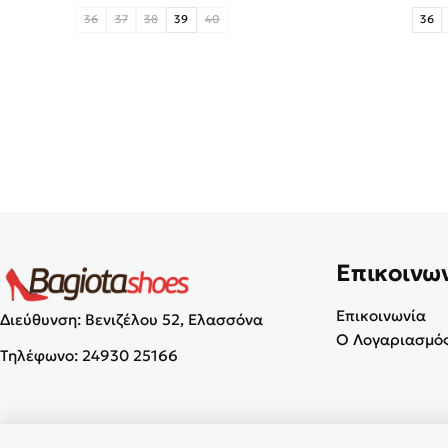
36
37
38
39
40
36
Επικοινω
Επικοινωνία
Διεύθυνση: Βενιζέλου 52, Ελασσόνα
Ο Λογαριασμός
Τηλέφωνο:
24930 25166