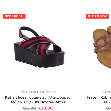
ΠΡΟΣΦΟΡΆ!
ΠΡΟΣΦΟΡΆ!
ΓΥΝΑΙΚΕΊΑ ΠΑΠΟΎΤΣΙΑ
ΓΥΝΑ
Katia Shoes Γυναικείες Πλατφόρμες
Fratelli Rob
Πέδιλα 135/2080 Ατσαλί-Μπλέ
402
Original price was: €55.00.
Η τρέχουσα τιμή είναι: €20.0
€
55.00
€
20.00
€
6