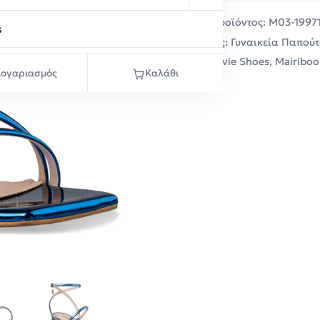
Κωδικός προϊόντος:
M03-1997
s
Κατηγορίες:
Γυναικεία Παπούτ
Μάρκα:
Envie Shoes
,
Mairiboo
ογαριασμός
Καλάθι