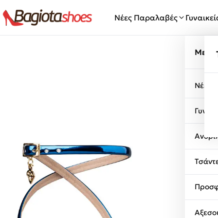
Μετάβαση στο περιεχόμενο
Νέες Παραλαβές
Γυναικε
Μενο
Νέες 
Γυναι
Ανδρι
Τσάντ
Προσφ
Αξεσο