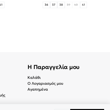
41
36
37
38
39
40
41
Η Παραγγελία μου
Καλάθι
Ο Λογαριασμός μου
Αγαπημένα
μής