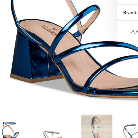
Brand
Λ