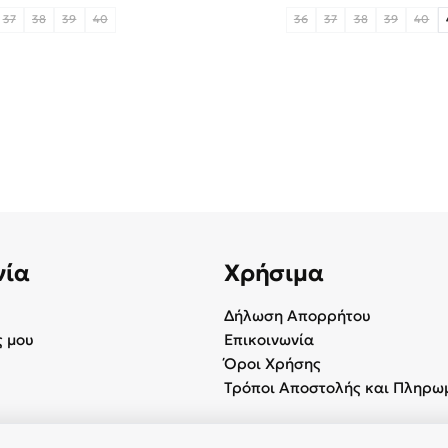
37
38
39
40
36
37
38
39
40
νία
Χρήσιμα
Δήλωση Απορρήτου
 μου
Επικοινωνία
Όροι Χρήσης
Τρόποι Αποστολής και Πληρω