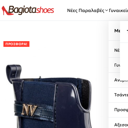
Μετάβαση στο περιεχόμενο
Νέες Παραλαβές
Γυναικε
Μενο
ΠΡΟΣΦΟΡΆ!
Νέες 
Γυναι
Ανδρι
Τσάντ
Προσφ
Αξεσο