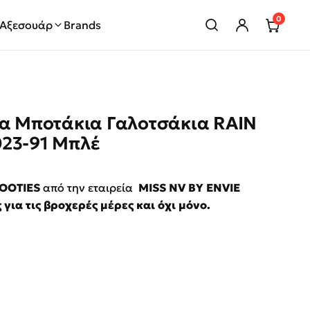
0
Αξεσουάρ
Brands
ία Μποτάκια Γαλοτσάκια RAIN
023-91 Μπλέ
rice was: €39.00.
τρέχουσα τιμή είναι: €20.00.
OOTIES
από την εταιρεία
MISS NV BY ENVIE
ς για
τις
βροχερές μέρες και
όχι
μόνο.