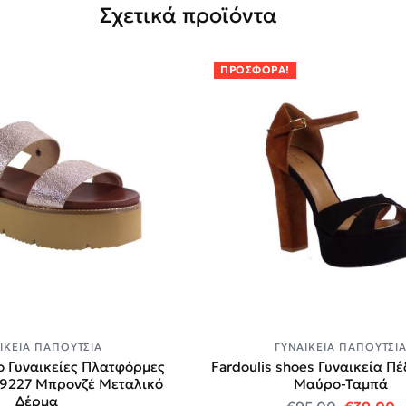
Σχετικά προϊόντα
ΠΡΟΣΦΟΡΆ!
ΙΚΕΊΑ ΠΑΠΟΎΤΣΙΑ
ΓΥΝΑΙΚΕΊΑ ΠΑΠΟΎΤΣΙ
 Γυναικείες Πλατφόρμες
Fardoulis shoes Γυναικεία Π
-9227 Mπρονζέ Μεταλικό
Μαύρο-Ταμπά
Δέρμα
0.
Original
Η