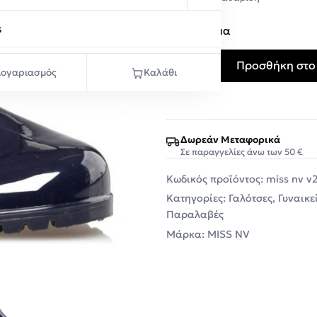
36
s
Σε απόθεμα
Προσθήκη στο
Miss NV Γυναικεία Μποτάκ
ογαριασμός
Καλάθι
Δωρεάν Μεταφορικά
Σε παραγγελίες άνω των 50 €
Κωδικός προϊόντος:
miss nv v
Κατηγορίες:
Γαλότσες
,
Γυναικε
Παραλαβές
Μάρκα:
MISS NV