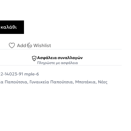
 καλάθι
ια Γαλοτσάκια RAIN BOOTIES V22-14023-91 Μπλέ ποσότητ
Add to Wishlist
Ασφάλεια συναλλαγών
Πληρώστε με ασφάλεια
22-14023-91 mple-6
ία Παπούτσια
,
Γυναικεία Παπούτσια
,
Μποτάκια
,
Νέες