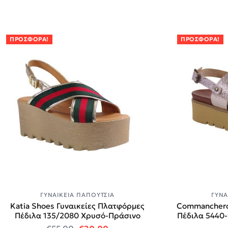
ΠΡΟΣΦΟΡΆ!
ΠΡΟΣΦΟΡΆ!
ΓΥΝΑΙΚΕΊΑ ΠΑΠΟΎΤΣΙΑ
ΓΥΝΑ
Katia Shoes Γυναικείες Πλατφόρμες
Commanchero
Πέδιλα 135/2080 Χρυσό-Πράσινο
Πέδιλα 5440
Original price was: €55.00.
Η τρέχουσα τιμή είναι: €20.0