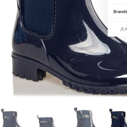
Brand
Λ