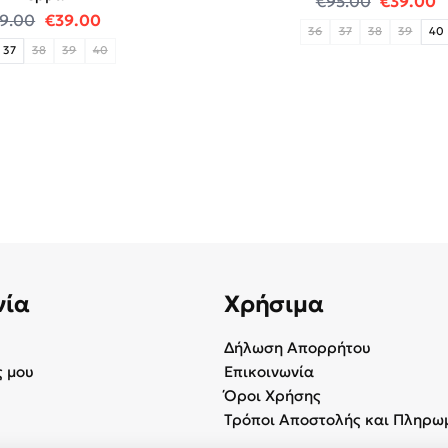
€
95.00
€
39.00
Original price was: €69.00.
Η τρέχουσα τιμή είναι: €39.00.
9.00
€
39.00
36
37
38
39
40
37
38
39
40
νία
Χρήσιμα
Δήλωση Απορρήτου
 μου
Επικοινωνία
Όροι Χρήσης
Τρόποι Αποστολής και Πληρω