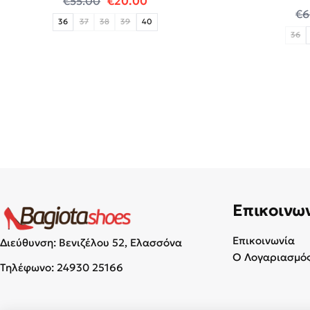
€
55.00
€
20.00
€
6
36
37
38
39
40
36
Επικοινω
Επικοινωνία
Διεύθυνση: Βενιζέλου 52, Ελασσόνα
Ο Λογαριασμός
Τηλέφωνο:
24930 25166