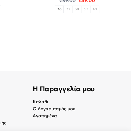
€
89.00
€
39.00
36
37
38
39
40
Η Παραγγελία μου
Καλάθι
Ο Λογαριασμός μου
Αγαπημένα
μής