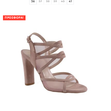
36
37
38
39
40
41
ΠΡΟΣΦΟΡΆ!