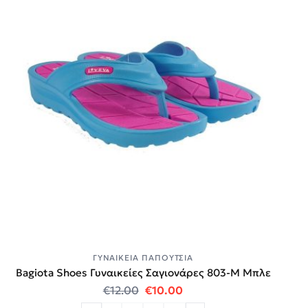
ΓΥΝΑΙΚΕΊΑ ΠΑΠΟΎΤΣΙΑ
Bagiota Shoes Γυναικείες Σαγιονάρες 803-Μ Μπλε
Original price was: €12.00.
Η τρέχουσα τιμή είναι:
€
12.00
€
10.00