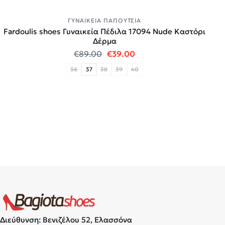
ΓΥΝΑΙΚΕΊΑ ΠΑΠΟΎΤΣΙΑ
Fardoulis shoes Γυναικεία Πέδιλα 17094 Nude Καστόρι
Δέρμα
Original price was: €89.00.
Η τρέχουσα τιμή είναι:
€
89.00
€
39.00
36
37
38
39
40
Διεύθυνση: Βενιζέλου 52, Ελασσόνα