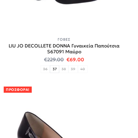
ΓΌΒΕΣ
LIU JO DECOLLETE DONNA Γυναικεία Παπούτσια
S67091 Μαύρο
Original price was: €229.00.
Η τρέχουσα τιμή είναι
€
229.00
€
69.00
36
37
38
39
40
ΠΡΟΣΦΟΡΆ!