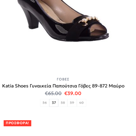
ΓΌΒΕΣ
Katia Shoes Γυναικεία Παπούτσια Γόβες 89-872 Μαύρο
Original price was: €65.00.
Η τρέχουσα τιμή είναι:
€
65.00
€
39.00
36
37
38
39
40
ΠΡΟΣΦΟΡΆ!