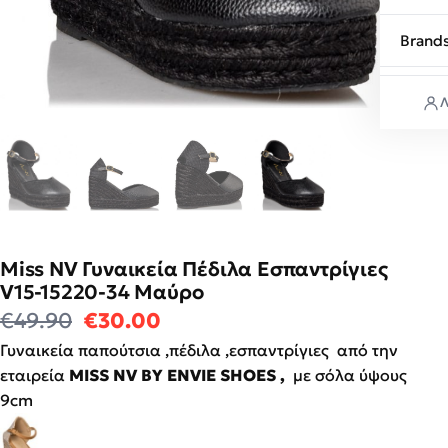
Brand
Λ
Miss NV Γυναικεία Πέδιλα Εσπαντρίγιες
V15-15220-34 Mαύρο
Original price was: €49.90.
Η τρέχουσα τιμή είναι: €3
€
49.90
€
30.00
Γυναικεία παπούτσια ,πέδιλα ,εσπαντρίγιες από την
εταιρεία
MISS NV BY
ENVIE SHOES ,
με σόλα ύψους
9cm