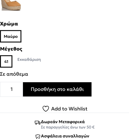
Χρώμα
Μαύρο
Μέγεθος
Εκκαθάριση
41
Σε απόθεμα
Προσθήκη στο καλάθι
Miss NV Γυναικεία Πέδιλα Εσπαντρίγιες V15-15220-34 Mα
Add to Wishlist
Δωρεάν Μεταφορικά
Σε παραγγελίες άνω των 50 €
Ασφάλεια συναλλαγών