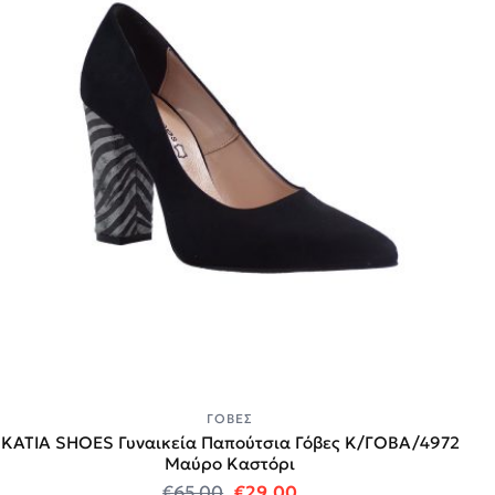
ΓΌΒΕΣ
KATIA SHOES Γυναικεία Παπούτσια Γόβες Κ/ΓΟΒΑ/4972
Μαύρο Καστόρι
Original price was: €65.00.
Η τρέχουσα τιμή είναι:
€
65.00
€
29.00