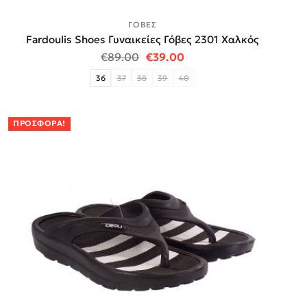
ΓΌΒΕΣ
Fardoulis Shoes Γυναικείες Γόβες 2301 Χαλκός
Original price was: €89.00.
Η τρέχουσα τιμή είναι:
€
89.00
€
39.00
36
37
38
39
40
ΠΡΟΣΦΟΡΆ!