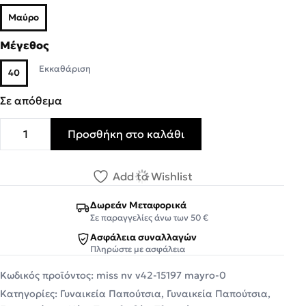
Μαύρο
Μέγεθος
Εκκαθάριση
40
Σε απόθεμα
Προσθήκη στο καλάθι
Miss NV Γυναικεία Πέδιλα Εσπαντρίγιες V42-15197-34 Mα
Add to Wishlist
Δωρεάν Μεταφορικά
Σε παραγγελίες άνω των 50 €
Ασφάλεια συναλλαγών
Πληρώστε με ασφάλεια
Κωδικός προϊόντος:
miss nv v42-15197 mayro-0
Κατηγορίες:
Γυναικεία Παπούτσια
,
Γυναικεία Παπούτσια
,