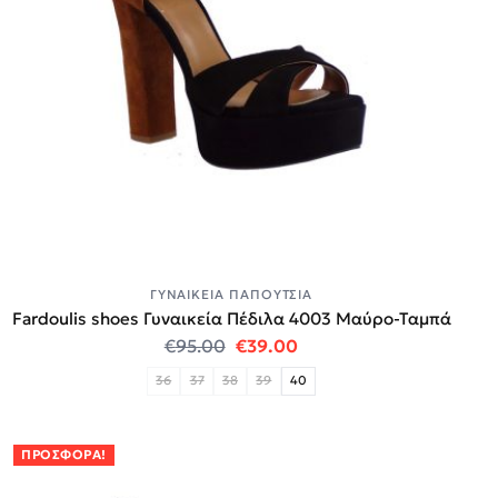
ΓΥΝΑΙΚΕΊΑ ΠΑΠΟΎΤΣΙΑ
Fardoulis shoes Γυναικεία Πέδιλα 4003 Μαύρο-Ταμπά
Original price was: €95.00.
Η τρέχουσα τιμή είναι:
€
95.00
€
39.00
36
37
38
39
40
ΠΡΟΣΦΟΡΆ!