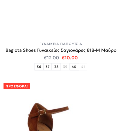
ΓΥΝΑΙΚΕΊΑ ΠΑΠΟΎΤΣΙΑ
Bagiota Shoes Γυναικείες Σαγιονάρες 818-Μ Μαύρο
Original price was: €12.00.
Η τρέχουσα τιμή είναι:
€
12.00
€
10.00
36
37
38
39
40
41
ΠΡΟΣΦΟΡΆ!