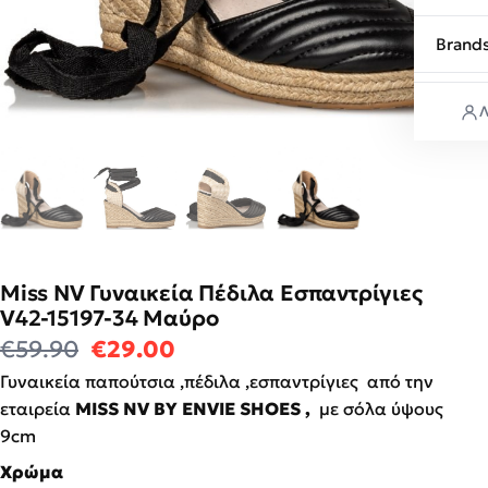
Brand
Λ
Miss NV Γυναικεία Πέδιλα Εσπαντρίγιες
V42-15197-34 Mαύρο
Original price was: €59.90.
Η τρέχουσα τιμή είναι: €2
€
59.90
€
29.00
Γυναικεία παπούτσια ,πέδιλα ,εσπαντρίγιες από την
εταιρεία
MISS NV BY
ENVIE SHOES ,
με σόλα ύψους
9cm
Χρώμα