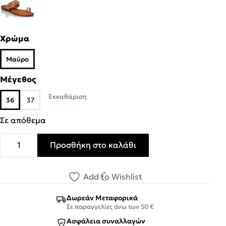
Χρώμα
Μαύρο
Μέγεθος
Εκκαθάριση
36
37
Σε απόθεμα
Προσθήκη στο καλάθι
MISS NV Γυναικεία Πέδιλα Παντόφλες V96-15413-34 Mαύ
Add to Wishlist
Δωρεάν Μεταφορικά
Σε παραγγελίες άνω των 50 €
Ασφάλεια συναλλαγών