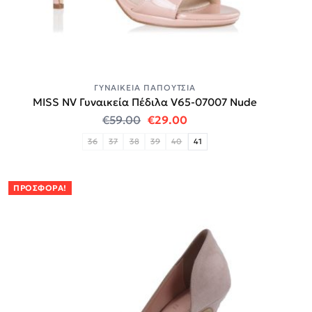
ΓΥΝΑΙΚΕΊΑ ΠΑΠΟΎΤΣΙΑ
MISS NV Γυναικεία Πέδιλα V65-07007 Nude
Original price was: €59.00.
Η τρέχουσα τιμή είναι:
€
59.00
€
29.00
36
37
38
39
40
41
ΠΡΟΣΦΟΡΆ!