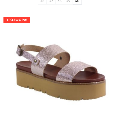
36
37
38
39
40
ΠΡΟΣΦΟΡΆ!