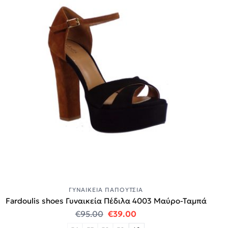
ΓΥΝΑΙΚΕΊΑ ΠΑΠΟΎΤΣΙΑ
Fardoulis shoes Γυναικεία Πέδιλα 4003 Μαύρο-Ταμπά
Original price was: €95.00.
Η τρέχουσα τιμή είναι:
€
95.00
€
39.00