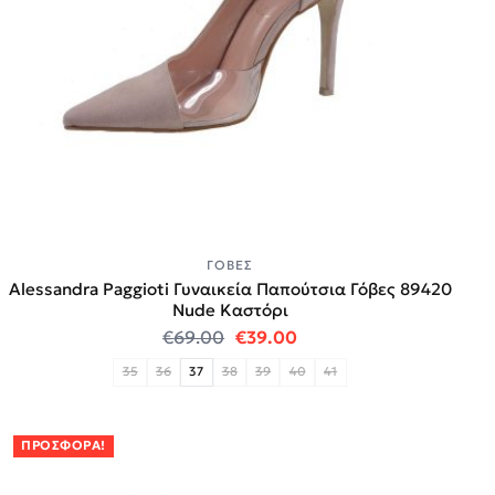
ΓΌΒΕΣ
Alessandra Paggioti Γυναικεία Παπούτσια Γόβες 89420
Νude Καστόρι
Original price was: €69.00.
Η τρέχουσα τιμή είναι:
€
69.00
€
39.00
35
36
37
38
39
40
41
ΠΡΟΣΦΟΡΆ!