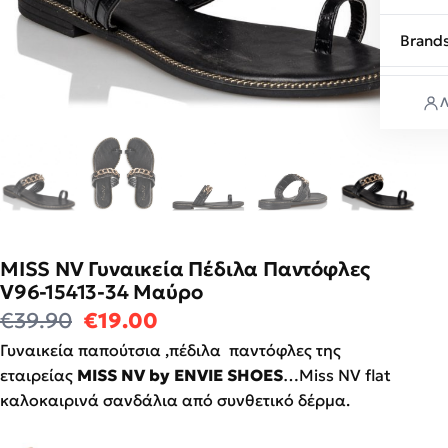
Brand
Λ
MISS NV Γυναικεία Πέδιλα Παντόφλες
V96-15413-34 Mαύρο
Original price was: €39.90.
Η τρέχουσα τιμή είναι: €19
€
39.90
€
19.00
Γυναικεία παπούτσια ,πέδιλα παντόφλες της
εταιρείας
MISS NV by ENVIE SHOES
…Miss NV flat
καλοκαιρινά σανδάλια από συνθετικό δέρμα.