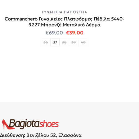
ΓΥΝΑΙΚΕΊΑ ΠΑΠΟΎΤΣΙΑ
Commanchero Γυναικείες Πλατφόρμες Πέδιλα 5440-
9227 Mπρονζέ Μεταλικό Δέρμα
Original price was: €69.00.
Η τρέχουσα τιμή είναι:
€
69.00
€
39.00
36
37
38
39
40
Διεύθυνση: Βενιζέλου 52, Ελασσόνα